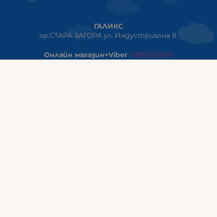
ГАЛИКС
гр.СТАРА ЗАГОРА ул. Индустриална 8
Онлайн магазин+Viber
:
0889555899
Клиенти на едро+Viber
:
0884942834
Сервиз+Viber
:
0879603293
Работно време:
понеделник - петък: 09:00ч -19:30ч
събота: 09:30ч - 18:00ч
неделя - почивен ден
ГАЛИКС Варна
гр.ВАРНА ул. Александър Дякович 45 (под хотел Golden
Tulip)
тел:
0884810555