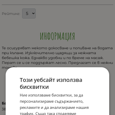
Рейтинг:
ИНФОРМАЦИЯ
Те осигуряват мекото докосване и попиване на водата
при къпане. Изключително щадящи за нежната
бебешка кожа. Еднакво удобни и по време на масаж.
Перат се и се поддържат лесно. Предлагат се в нежни
тонове.
Този уебсайт използва
ХАРАКТЕРИСТИКИ
бисквитки
Ние използваме бисквитки, за да
персонализираме съдържанието,
Баркод (ISBN, UPC, др.)
рекламите и да анализираме нашия
3800151975625
трафик. Също така споделяме