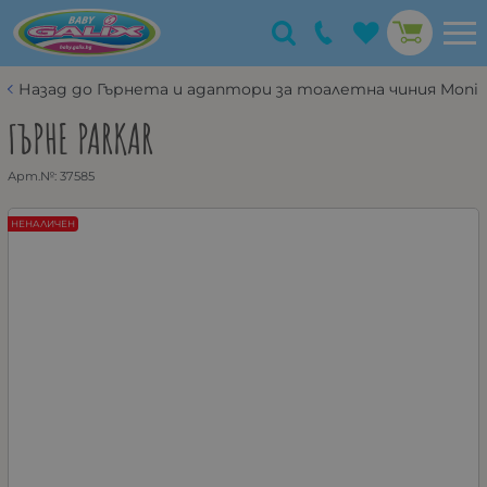
Назад до Гърнета и адаптори за тоалетна чиния Moni
ГЪРНЕ PARKAR
Арт.№:
37585
НЕНАЛИЧЕН