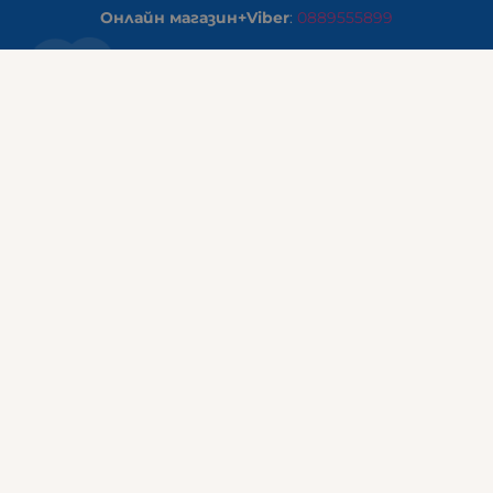
Онлайн магазин+Viber
:
0889555899
Клиенти на едро+Viber
:
0884942834
Сервиз+Viber
:
0879603293
Работно време:
понеделник - петък: 09:00ч -19:30ч
събота: 09:30ч - 18:00ч
неделя - почивен ден
ГАЛИКС Варна
гр.ВАРНА ул. Александър Дякович 45 (под хотел Golden
Tulip)
тел:
0884810555
Работно време:
понеделник - петък: 10:00ч -19:00ч
събота: 10:00ч - 17:00ч
неделя: почивен ден