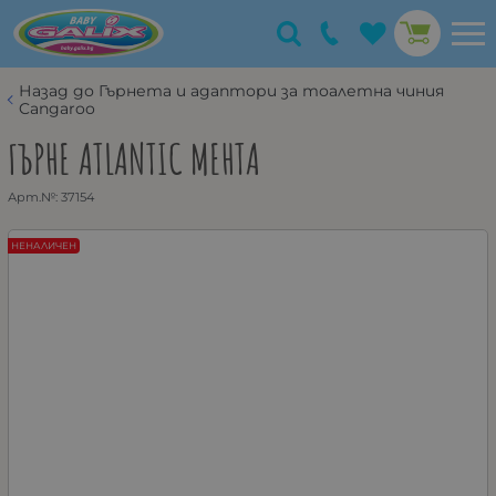
Назад до Гърнета и адаптори за тоалетна чиния
Cangaroo
ГЪРНЕ ATLANTIC МЕНТА
Арт.№:
37154
НЕНАЛИЧЕН