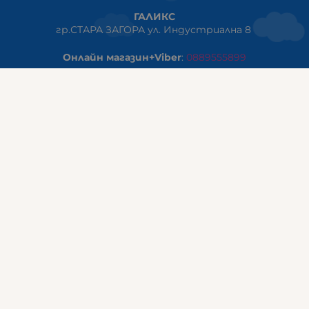
ГАЛИКС
гр.СТАРА ЗАГОРА ул. Индустриална 8
Онлайн магазин+Viber
:
0889555899
Клиенти на едро+Viber
:
0884942834
Сервиз+Viber
:
0879603293
Работно време:
понеделник - петък: 09:00ч -19:30ч
събота: 09:30ч - 18:00ч
неделя - почивен ден
ГАЛИКС Варна
гр.ВАРНА ул. Александър Дякович 45 (под хотел Golden
Tulip)
тел:
0884810555
Работно време: