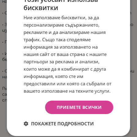
на детето
бисквитки
• Облегалка за правилна стойка и максимален комфорт
Ние използваме бисквитки, за да
• Заоблени форми и стабилна конструкция за безопасно
персонализираме съдържанието,
използване
рекламите и да анализираме нашия
трафик. Също така споделяме
• Противоплъзгащи тапи за отлична стабилност
информация за използването на
• Изработено от висококачествени и напълно
нашия сайт от ваша страна с нашите
безопасни материали
партньори за реклама и анализи,
които може да я комбинират с друга
• Спомага за изграждането на самостоятелни хигиенни
информация, която сте им
навици
предоставили или която са събрали от
Гърне Astro е перфектният помощник в прехода към
вашето използване на техните услуги.
самостоятелност, съчетавайки функционалност и
стил.
ПРИЕМЕТЕ ВСИЧКИ
ХАРАКТЕРИСТИКИ
ПОКАЖЕТЕ ПОДРОБНОСТИ