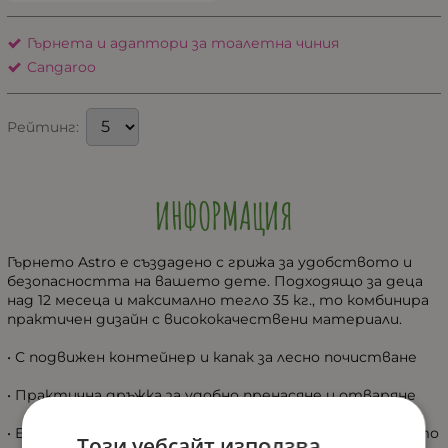
Гърнета и адаптори за тоалетна чиния
Cangaroo
Рейтинг:
ИНФОРМАЦИЯ
Гърнето Astro е създадено с грижа за удобството и
безопасността на вашето дете. Подходящо за деца
над 12 месеца и максимално тегло 35 кг., то комбинира
практичен дизайн с висококачествени материали.
• С подвижен контейнер и капак за лесно почистване
• Практична дръжка за удобно пренасяне и отваряне
• Ергономична седалка, която се адаптира към тялото
Този уебсайт използва