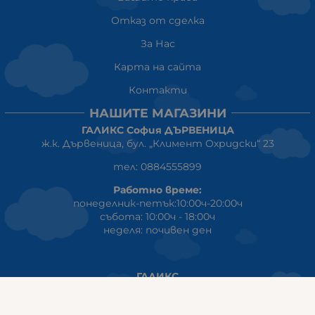
Отказ от сделка
За Нас
Карта на сайта
Контакти
НАШИТЕ МАГАЗИНИ
ГАЛИКС София ДЪРВЕНИЦА
ж.к. Дървеница, бул. „Климент Охридски“ 23
тел: 0884555899
Работно време:
понеделник-петък:10:00ч-20:00ч
събота: 10:00ч - 18:00ч
неделя: почивен ден
ГАЛИКС
гр.СТАРА ЗАГОРА ул. Индустриална 8