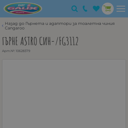
Назад до Гърнета и адаптори за тоалетна чиния
Cangaroo
ГЪРНЕ ASTRO СИН-/FG3112
Арт.№:
10628379