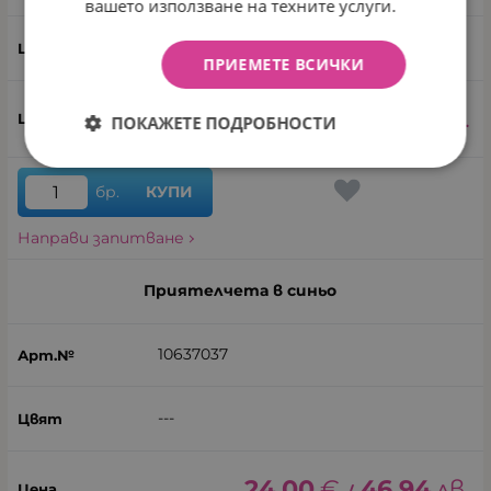
вашето използване на техните услуги.
---
ПРИЕМЕТЕ ВСИЧКИ
24.00
€
46.94
лв.
ПОКАЖЕТЕ ПОДРОБНОСТИ
/
бр.
КУПИ
Направи запитване
Приятелчета в синьо
10637037
---
24.00
€
46.94
лв.