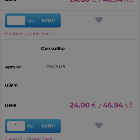
/
бр.
КУПИ
Направи запитване
Сънливко
10637036
---
24.00
€
46.94
лв.
/
бр.
КУПИ
Направи запитване