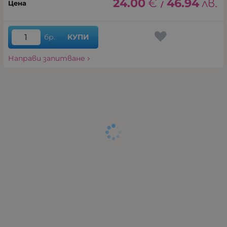
24.00
€
46.94
лв.
/
бр.
КУПИ
Направи запитване