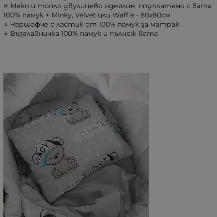
⭐ Меко и топло двулицево одеялце, подплатено с вата
100% памук + Minky, Velvet или Waffle - 80х80см
⭐ Чаршафче с ластик от 100% памук за матрак
⭐ Възглавничка 100% памук и пълнеж вата