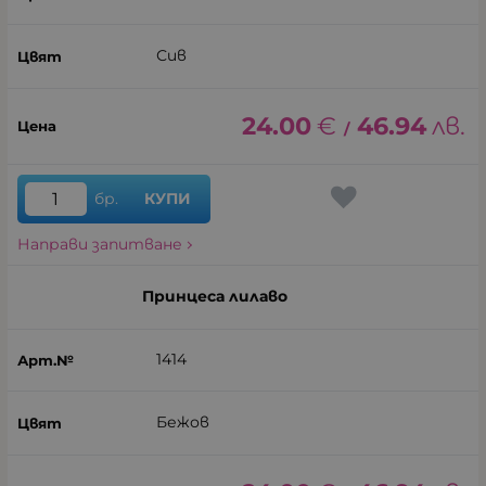
Сив
24.00
€
46.94
лв.
/
бр.
КУПИ
Направи запитване
Принцеса лилаво
1414
Бежов