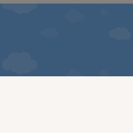
ИНФОРМАЦИЯ
Доставка и плащане
Общи условия за ползване
Политиката за поверителност
Политика за използване на бисквитки