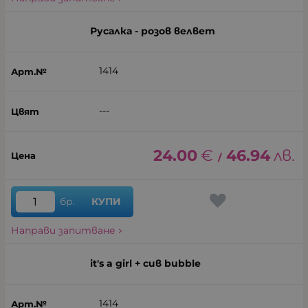
Русалка - розов велвет
1414
---
24.00
€
46.94
лв.
/
бр.
КУПИ
Направи запитване
it's a girl + сив bubble
1414