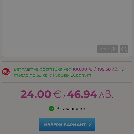
1 от 8
Безплатна доставка над
100.00
€
/
195.58
лв.
, и
тегло до 35 кг. с куриер Европът
24.00
€
46.94
лв.
/
В наличност
ИЗБЕРИ ВАРИАНТ