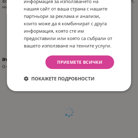
информация за използването на
фосфат, магнезиев хлорид, рибено масло, натриев цитрат,
магнезиев фосфат.
нашия сайт от ваша страна с нашите
партньори за реклама и анализи,
които може да я комбинират с друга
информация, която сте им
ХАРАКТЕРИСТИКИ
предоставили или която са събрали от
вашето използване на техните услуги.
Възраст
ПРИЕМЕТЕ ВСИЧКИ
0-6
ПОКАЖЕТЕ ПОДРОБНОСТИ