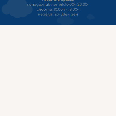
понеделник-петък:10:00ч-20:00ч
събота: 10:00ч - 18:00ч
неделя: почивен ден
ГАЛИКС
гр.СТАРА ЗАГОРА ул. Индустриална 8
Онлайн магазин+Viber
:
0889555899
Клиенти на едро+Viber
:
0884942834
Сервиз+Viber
:
0879603293
Работно време:
понеделник - петък: 09:00ч -19:30ч
събота: 09:30ч - 18:00ч
неделя - почивен ден
ГАЛИКС Варна
гр.ВАРНА ул. Александър Дякович 45 (под хотел Golden