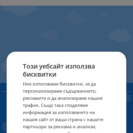
Този уебсайт използва
бисквитки
Ние използваме бисквитки, за да
персонализираме съдържанието,
ИНФОРМАЦИЯ
рекламите и да анализираме нашия
Доставка и плащане
трафик. Също така споделяме
Общи условия за ползване
информация за използването на
нашия сайт от ваша страна с нашите
Политиката за поверителност
партньори за реклама и анализи,
Политика за използване на бисквитки