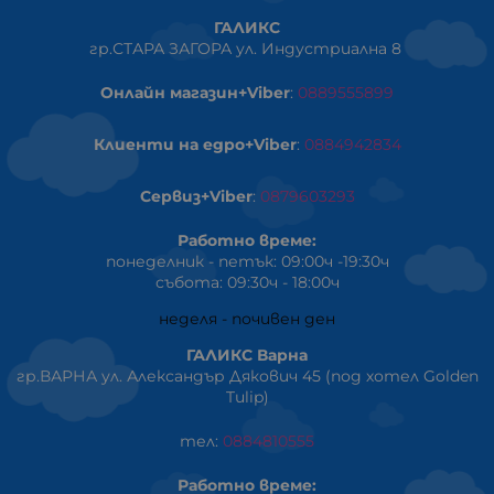
ГАЛИКС
гр.СТАРА ЗАГОРА ул. Индустриална 8
Онлайн магазин+Viber
:
0889555899
Клиенти на едро+Viber
:
0884942834
Сервиз+Viber
:
0879603293
Работно време:
понеделник - петък: 09:00ч -19:30ч
събота: 09:30ч - 18:00ч
неделя - почивен ден
ГАЛИКС Варна
гр.ВАРНА ул. Александър Дякович 45 (под хотел Golden
Tulip)
тел:
0884810555
Работно време: