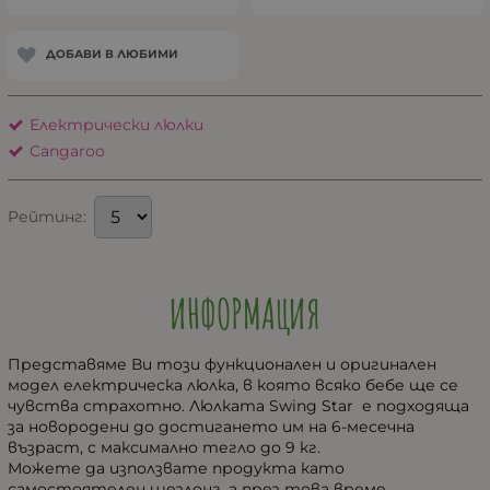
ДОБАВИ В ЛЮБИМИ
Електрически люлки
Cangaroo
Рейтинг:
ИНФОРМАЦИЯ
Представяме Ви този функционален и оригинален
модел електрическа люлка, в която всяко бебе ще се
чувства страхотно. Люлката Swing Star е подходяща
за новородени до достигането им на 6-месечна
възраст, с максимално тегло до 9 кг.
Можете да използвате продукта като
самостоятелен шезлонг, а през това време