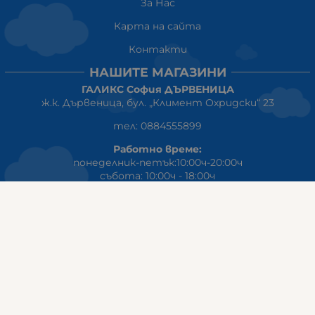
За Нас
Карта на сайта
Контакти
НАШИТЕ МАГАЗИНИ
ГАЛИКС София ДЪРВЕНИЦА
ж.к. Дървеница, бул. „Климент Охридски“ 23
тел: 0884555899
Работно време:
понеделник-петък:10:00ч-20:00ч
събота: 10:00ч - 18:00ч
неделя: почивен ден
ГАЛИКС
гр.СТАРА ЗАГОРА ул. Индустриална 8
Онлайн магазин+Viber
:
0889555899
Клиенти на едро+Viber
:
0884942834