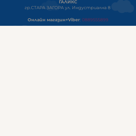
ГАЛИКС
гр.СТАРА ЗАГОРА ул. Индустриална 8
Онлайн магазин+Viber
:
0889555899
Клиенти на едро+Viber
:
0884942834
Сервиз+Viber
:
0879603293
Работно време:
понеделник - петък: 09:00ч -19:30ч
събота: 09:30ч - 18:00ч
неделя - почивен ден
ГАЛИКС Варна
гр.ВАРНА ул. Александър Дякович 45 (под хотел Golden
Tulip)
тел:
0884810555
Работно време:
понеделник - петък: 10:00ч -19:00ч