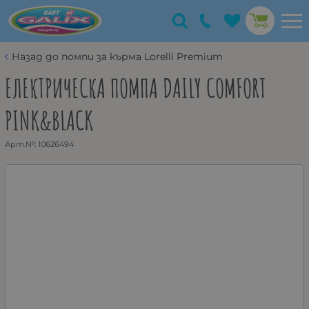
Назад до помпи за кърма Lorelli Premium
ЕЛЕКТРИЧЕСКА ПОМПА DAILY COMFORT
PINK&BLACK
Арт.№:
10626494