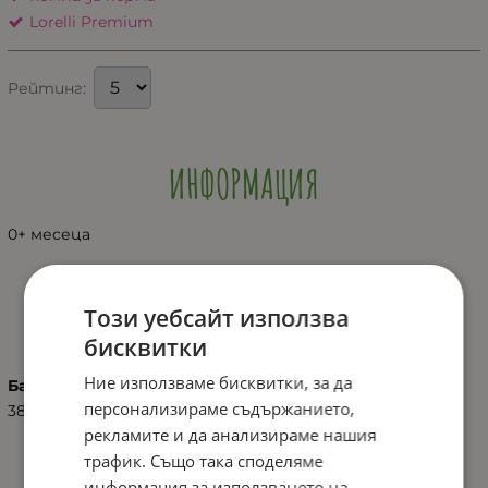
Lorelli Premium
Рейтинг:
ИНФОРМАЦИЯ
0+ месеца
ХАРАКТЕРИСТИКИ
Този уебсайт използва
бисквитки
Ние използваме бисквитки, за да
Баркод (ISBN, UPC, др.)
персонализираме съдържанието,
3800166116341
рекламите и да анализираме нашия
трафик. Също така споделяме
информация за използването на