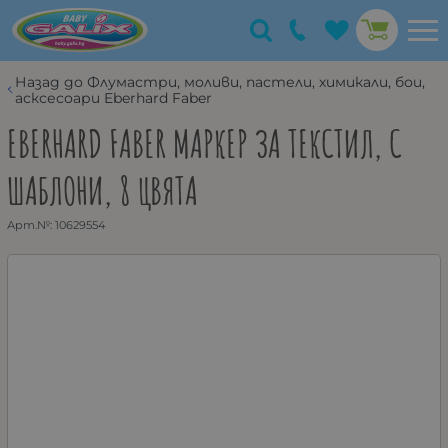
Назад до Флумастри, моливи, пастели, химикали, бои,
асксесоари Eberhard Faber
EBERHARD FABER МАРКЕР ЗА ТЕКСТИЛ, С
ШАБЛОНИ, 8 ЦВЯТА
Арт.№:
10629554