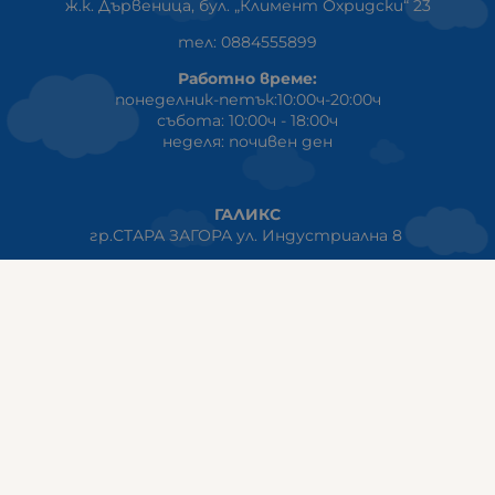
ж.к. Дървеница, бул. „Климент Охридски“ 23
тел: 0884555899
Работно време:
понеделник-петък:10:00ч-20:00ч
събота: 10:00ч - 18:00ч
неделя: почивен ден
ГАЛИКС
гр.СТАРА ЗАГОРА ул. Индустриална 8
Онлайн магазин+Viber
:
0889555899
Клиенти на едро+Viber
:
0884942834
Сервиз+Viber
:
0879603293
Работно време:
понеделник - петък: 09:00ч -19:30ч
събота: 09:30ч - 18:00ч