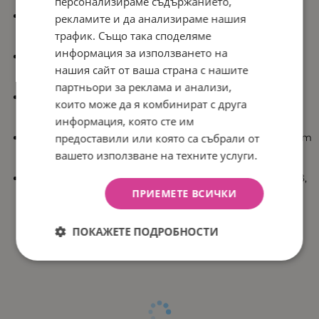
персонализираме съдържанието,
цветовете остават без пукнатини.
Комплект от 8 ярки цвята с включени модерни
рекламите и да анализираме нашия
шаблони.
трафик. Също така споделяме
информация за използването на
Връх, подходящ както за малки мотиви, така и за
нашия сайт от ваша страна с нашите
по-големи площи.
партньори за реклама и анализи,
Фиксира се след 24 часа или веднага след гладене
които може да я комбинират с друга
(използвайте режим на гладене БЕЗ пара).
информация, която сте им
предоставили или която са събрали от
Не се отмива при температура до 60°C (зависи от
използваните материи).
вашето използване на техните услуги.
Включени цветове: черен, зелен, син, червен, розов,
жълт, светлосин, оранжев.
ПРИЕМЕТЕ ВСИЧКИ
ПОКАЖЕТЕ ПОДРОБНОСТИ