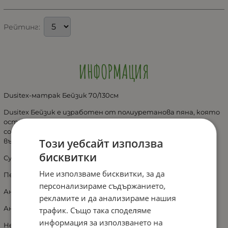
Рейтинг:
ИНФОРМАЦИЯ
Dusitex-матрак Бейзик 70/130см
Dusitex Бейзик е изработен от полиуретанова пяна, която
остава притежава качеството да остава здрава и
солидна, при продължителна употреба. Тя е еластична и
Този уебсайт използва
възстановяваща своята форма.
бисквитки
Супер изолиращ
Ние използваме бисквитки, за да
Пере се при 40 С
персонализираме съдържанието,
Анти-алергичен
рекламите и да анализираме нашия
Анти-акарен
трафик. Също така споделяме
информация за използването на
Не съдържа хлорофлуорокарбон