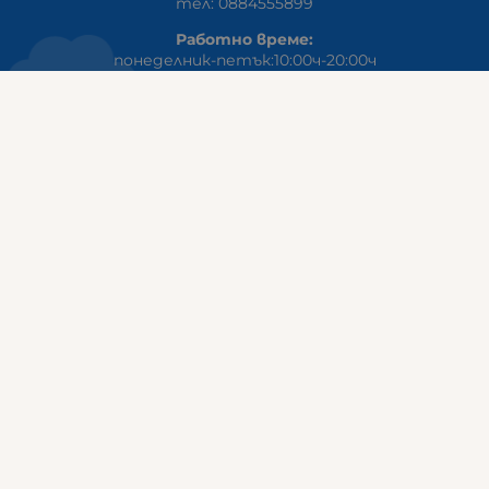
тел: 0884555899
Работно време:
понеделник-петък:10:00ч-20:00ч
събота: 10:00ч - 18:00ч
неделя: почивен ден
ГАЛИКС
гр.СТАРА ЗАГОРА ул. Индустриална 8
Онлайн магазин+Viber
:
0889555899
Клиенти на едро+Viber
:
0884942834
Сервиз+Viber
:
0879603293
Работно време:
понеделник - петък: 09:00ч -19:30ч
събота: 09:30ч - 18:00ч
неделя - почивен ден