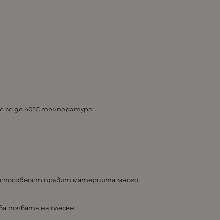
е се до 40°C температура;
а способност правят материята много
а появата на плесен;