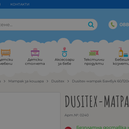
И
КОНТАКТИ
088
Детски
Детски
Аксесоари
Текстилни
Бебеш
мебели
столчета
за бебе
продукти
козмет
и
Матрак за кошара
Dusitex
Dusitex-матрак Бамбук 60/12
DUSITEX-МАТРА
Арт.№:
0240
Безплатна доставка 