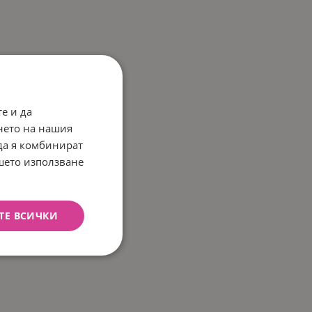
е и да
нето на нашия
 да я комбинират
ашето използване
ТЕ ВСИЧКИ