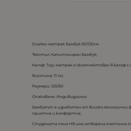
Dusitex-матрак Бамбук 60/120см
Teкстил: Капитониран Бамбук;
Калъф: Този матрак е окомплектован в калъф 
Височина: 11 см;
Размери: 120/60
Опаковане: Индивидуално
Бамбукът е изработен от високо екологични
приятна и комфортна;
Студената пяна HR има отворена клетъчна ст