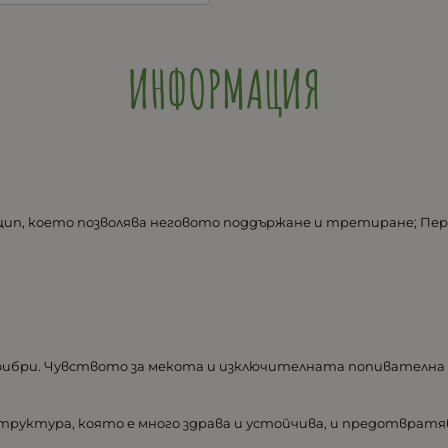
ИНФОРМАЦИЯ
с цип, което позволява неговото поддържане и третиране; Пер
 фибри. Чувството за мекота и изключителната попивателн
руктура, която е много здрава и устойчива, и предотвратяв