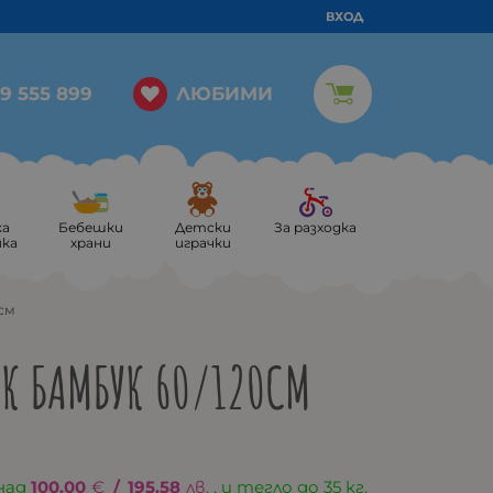
ВХОД
ЛЮБИМИ
9 555 899
ка
Бебешки
Детски
За разходка
ика
храни
играчки
0см
К БАМБУК 60/120СМ
над
100.00
€
/
195.58
лв.
, и тегло до 35 кг.