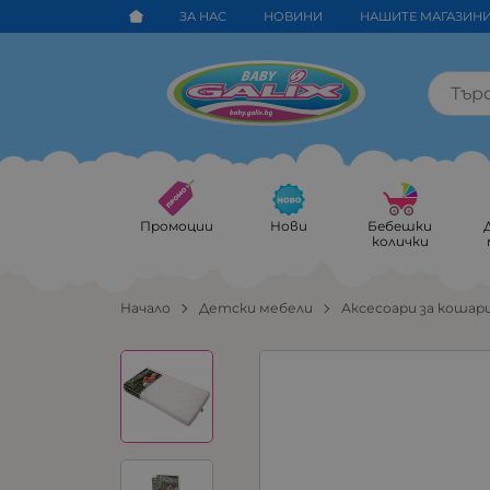
ЗА НАС
НОВИНИ
НАШИТЕ МАГАЗИН
Промоции
Нови
Бебешки
колички
Начало
Детски мебели
Аксесоари за кошар