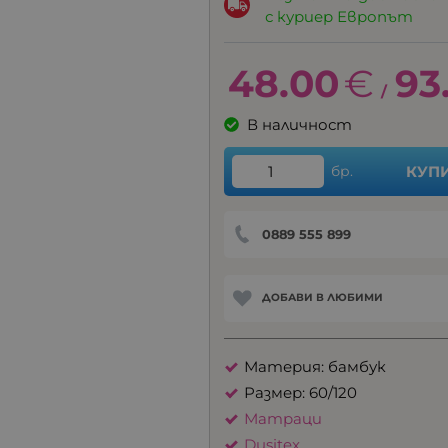
с куриер Европът
48.00
€
93
/
В наличност
бр.
КУП
0889 555 899
ДОБАВИ В ЛЮБИМИ
Материя: бамбук
Размер: 60/120
Матраци
Dusitex