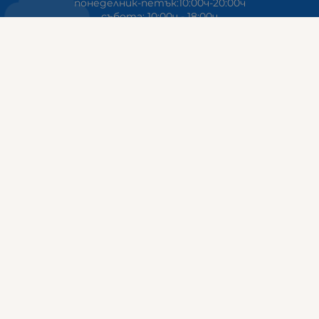
понеделник-петък:10:00ч-20:00ч
събота: 10:00ч - 18:00ч
неделя: почивен ден
ГАЛИКС
гр.СТАРА ЗАГОРА ул. Индустриална 8
Онлайн магазин+Viber
:
0889555899
Клиенти на едро+Viber
:
0884942834
Сервиз+Viber
:
0879603293
Работно време:
понеделник - петък: 09:00ч -19:30ч
събота: 09:30ч - 18:00ч
неделя - почивен ден
ГАЛИКС Варна
гр.ВАРНА ул. Александър Дякович 45 (под хотел Golden
Tulip)