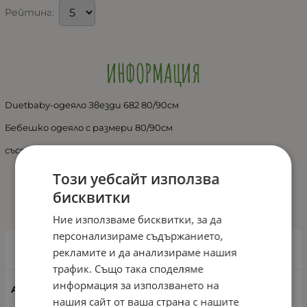
Рейтинг:
ИНФОРМАЦИЯ
Duetbaby-одеяло Звезди 682 80/90см
Бебешко одеяло с размери 80/90см
състав:памук:70%, полиестер:30%
Този уебсайт използва
бисквитки
ИЗБЕРИ ВАРИАНТ
Ние използваме бисквитки, за да
персонализираме съдържанието,
Цвят: Розов
рекламите и да анализираме нашия
трафик. Също така споделяме
информация за използването на
1424
нашия сайт от ваша страна с нашите