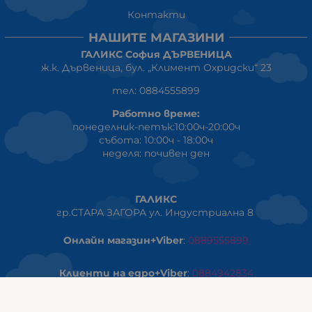
Контакти
НАШИТЕ МАГАЗИНИ
ГАЛИКС София ДЪРВЕНИЦА
ж.к. Дървеница, бул. „Климент Охридски“ 23
тел: 0884555899
Работно време:
понеделник-петък:10:00ч-20:00ч
събота: 10:00ч - 18:00ч
неделя: почивен ден
ГАЛИКС
гр.СТАРА ЗАГОРА ул. Индустриална 8
Онлайн магазин+Viber
:
0889555899
Клиенти на едро+Viber
:
0884942834
Сервиз+Viber
:
0879603293