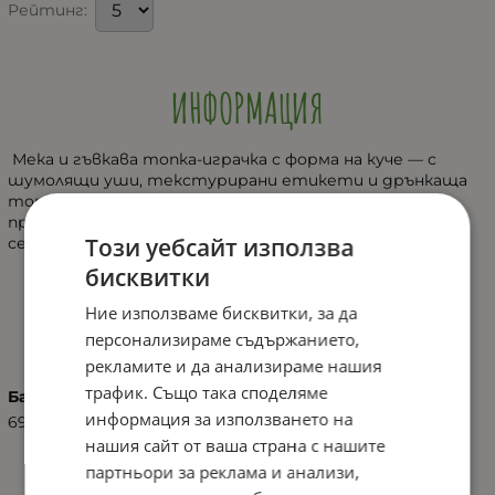
Рейтинг:
ИНФОРМАЦИЯ
Мека и гъвкава топка-играчка с форма на куче — с
шумолящи уши, текстурирани етикети и дрънкаща
топка вътре. Подходяща за стимулираща игра и
приятно стимулиране на фината моторика и
Този уебсайт използва
сетивата при бебета от самото раждане.
бисквитки
Ние използваме бисквитки, за да
ХАРАКТЕРИСТИКИ
персонализираме съдържанието,
рекламите и да анализираме нашия
трафик. Също така споделяме
Баркод (ISBN, UPC, др.)
информация за използването на
6925783808510
нашия сайт от ваша страна с нашите
партньори за реклама и анализи,