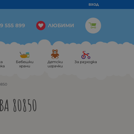
ВХОД
ЛЮБИМИ
9 555 899
ка
Бебешки
Детски
За разходка
ика
храни
играчки
0850
ВА 80850