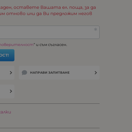
аден, оставете Вашата ел. поща, за да
им отново или да Ви предложим негов
 поверителност
“ и съм съгласен.
ОСТ!
НАПРАВИ ЗАПИТВАНЕ
салки