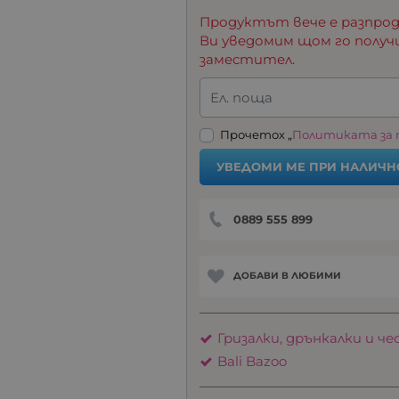
Продуктът вече е разпрод
Ви уведомим щом го получ
заместител.
Ел. поща
Прочетох „
Политиката за
УВЕДОМИ МЕ ПРИ НАЛИЧН
0889 555 899
ДОБАВИ В ЛЮБИМИ
Гризалки, дрънкалки и че
Bali Bazoo