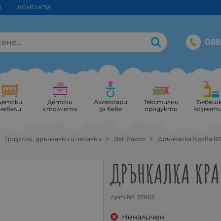
И
КОНТАКТИ
088
Детски
Детски
Аксесоари
Текстилни
Бебеш
мебели
столчета
за бебе
продукти
козмет
Гризалки, дрънкалки и чесалки
Bali Bazoo
Дрънкалка Крава 8
ДРЪНКАЛКА КРА
Арт.№:
37863
Неналичен