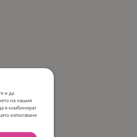
е и да
нето на нашия
 да я комбинират
ашето използване