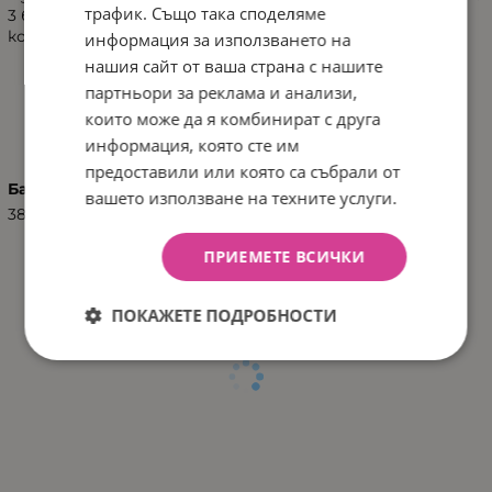
трафик. Също така споделяме
3 батерии от тип 1.5 V AG13, които не са включени в
комплекта.
информация за използването на
нашия сайт от ваша страна с нашите
партньори за реклама и анализи,
ХАРАКТЕРИСТИКИ
които може да я комбинират с друга
информация, която сте им
предоставили или която са събрали от
Баркод (ISBN, UPC, др.)
вашето използване на техните услуги.
3800146269364
ПРИЕМЕТЕ ВСИЧКИ
ПОКАЖЕТЕ ПОДРОБНОСТИ