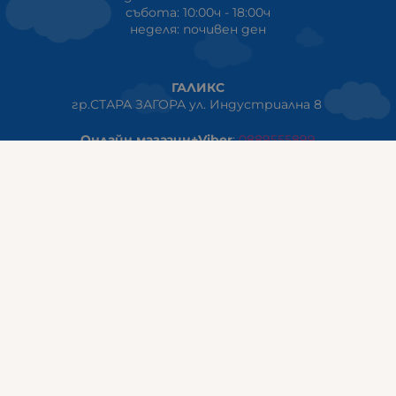
събота: 10:00ч - 18:00ч
неделя: почивен ден
ГАЛИКС
гр.СТАРА ЗАГОРА ул. Индустриална 8
Онлайн магазин+Viber
:
0889555899
Клиенти на едро+Viber
:
0884942834
Сервиз+Viber
:
0879603293
Работно време:
понеделник - петък: 09:00ч -19:30ч
събота: 09:30ч - 18:00ч
неделя - почивен ден
ГАЛИКС Варна
гр.ВАРНА ул. Александър Дякович 45 (под хотел Golden
Tulip)