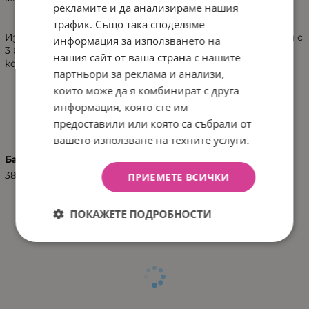
рекламите и да анализираме нашия
трафик. Също така споделяме
Изработена е от безопасни материали и бои. Работи с
информация за използването на
3 батерии от тип 1.5 V AG13, които не са включени в
нашия сайт от ваша страна с нашите
комплекта.
партньори за реклама и анализи,
които може да я комбинират с друга
информация, която сте им
ХАРАКТЕРИСТИКИ
предоставили или която са събрали от
вашето използване на техните услуги.
Баркод (ISBN, UPC, др.)
3800146256821
ПРИЕМЕТЕ ВСИЧКИ
ПОКАЖЕТЕ ПОДРОБНОСТИ