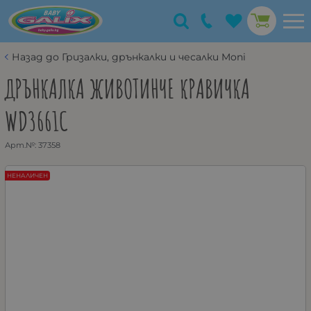
Назад до Гризалки, дрънкалки и чесалки Moni
ДРЪНКАЛКА ЖИВОТИНЧЕ КРАВИЧКА
WD3661C
Арт.№:
37358
НЕНАЛИЧЕН