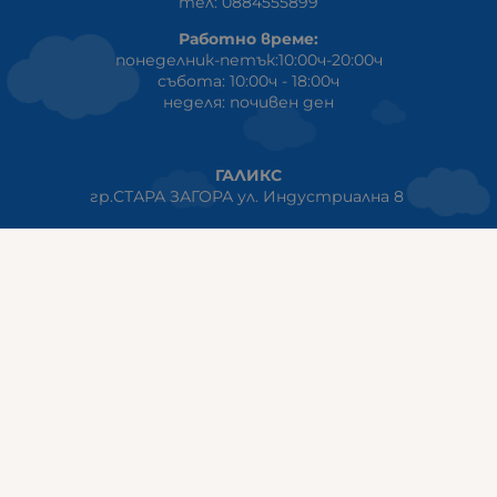
тел: 0884555899
Работно време:
понеделник-петък:10:00ч-20:00ч
събота: 10:00ч - 18:00ч
неделя: почивен ден
ГАЛИКС
гр.СТАРА ЗАГОРА ул. Индустриална 8
Онлайн магазин+Viber
:
0889555899
Клиенти на едро+Viber
:
0884942834
Сервиз+Viber
:
0879603293
Работно време:
понеделник - петък: 09:00ч -19:30ч
събота: 09:30ч - 18:00ч
неделя - почивен ден