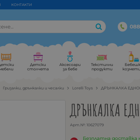
И
КОНТАКТИ
088
Детски
Детски
Аксесоари
Текстилни
Бебеш
мебели
столчета
за бебе
продукти
козмет
Гризалки, дрънкалки и чесалки
Lorelli Toys
ДРЪНКАЛКА ЕДНО
ДРЪНКАЛКА ЕДН
Арт.№:
10627079
Безплатна доставка 