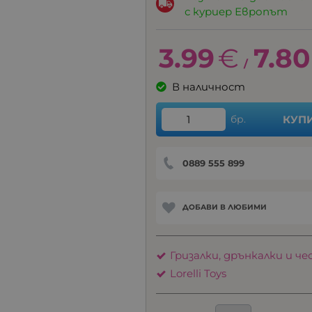
с куриер Европът
3.99
€
7.80
/
В наличност
бр.
КУП
0889 555 899
ДОБАВИ В ЛЮБИМИ
Гризалки, дрънкалки и че
Lorelli Toys