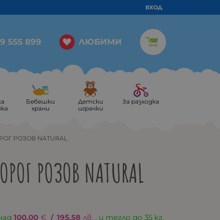
ВХОД
ЛЮБИМИ
9 555 899
ка
Бебешки
Детски
За разходка
ика
храни
играчки
РОГ РОЗОВ NATURAL
ОРОГ РОЗОВ NATURAL
над
100.00
€
/
195.58
лв.
, и тегло до 35 кг.