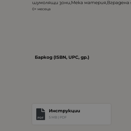
шумолящи зони,Мека материя,Вградена 
0+ месеца
Баркод (ISBN, UPC, др.)
Инструкции
5 MB |
PDF
PDF