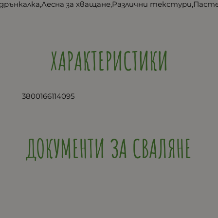
дрънкалка,Лесна за хващане,Pазлични текстури,Пас
ХАРАКТЕРИСТИКИ
3800166114095
ДОКУМЕНТИ ЗА СВАЛЯНЕ