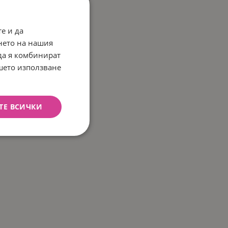
е и да
нето на нашия
 да я комбинират
ашето използване
ТЕ ВСИЧКИ