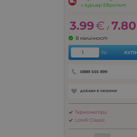
с куриер Европът
3.99
€
7.80
/
В наличност
бр.
КУП
0889 555 899
ДОБАВИ В ЛЮБИМИ
Термометри
Lorelli Classic