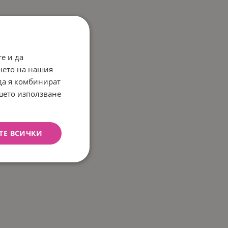
е и да
нето на нашия
 да я комбинират
ашето използване
ТЕ ВСИЧКИ