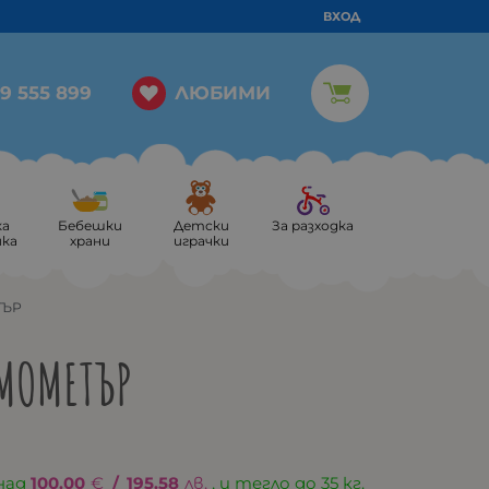
ВХОД
ЛЮБИМИ
9 555 899
ка
Бебешки
Детски
За разходка
ика
храни
играчки
ТЪР
РМОМЕТЪР
над
100.00
€
/
195.58
лв.
, и тегло до 35 кг.