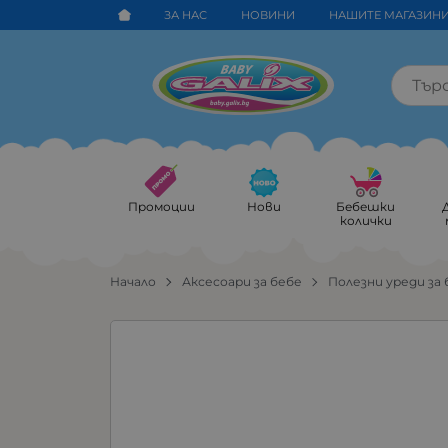
ЗА НАС
НОВИНИ
НАШИТЕ МАГАЗИН
Промоции
Нови
Бебешки
колички
Начало
Аксесоари за бебе
Полезни уреди за