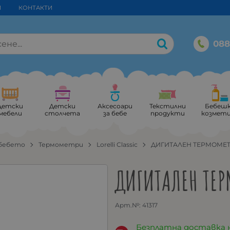
И
КОНТАКТИ
088
Детски
Детски
Аксесоари
Текстилни
Бебеш
мебели
столчета
за бебе
продукти
козмет
 бебето
Термометри
Lorelli Classic
ДИГИТАЛЕН ТЕРМОМЕ
ДИГИТАЛЕН ТЕ
Арт.№:
41317
Безплатна доставка 