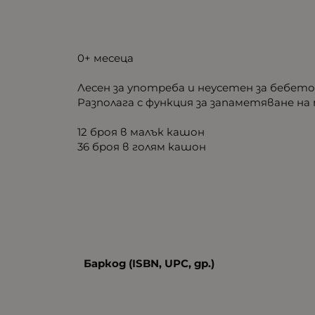
0+ месеца
Лесен за употреба и неусетен за беб
Разполага с функция за запаметяване н
12 броя в малък кашон
36 броя в голям кашон
Баркод (ISBN, UPC, др.)