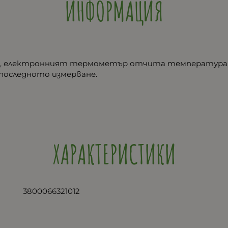
ИНФОРМАЦИЯ
ето, електронният термометър отчита температура
а последното измерване.
ХАРАКТЕРИСТИКИ
3800066321012