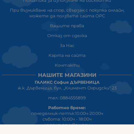
Политика за използване на бисквитки
При възникване на спор, свързан с покупка онлайн,
можете да ползвате сайта ОРС
Вашите права
Отказ от сделка
За Нас
Карта на сайта
Контакти
НАШИТЕ МАГАЗИНИ
ГАЛИКС София ДЪРВЕНИЦА
ж.к. Дървеница, бул. „Климент Охридски“ 23
тел: 0884555899
Работно време:
понеделник-петък:10:00ч-20:00ч
събота: 10:00ч - 18:00ч
неделя: почивен ден