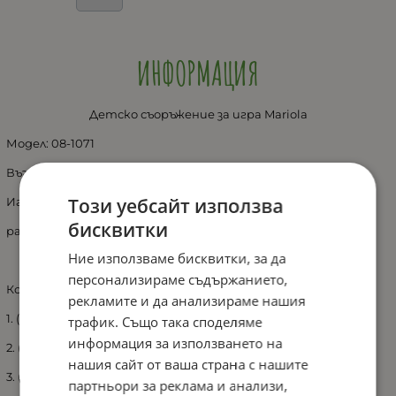
ИНФОРМАЦИЯ
Детско съоръжение за игра Mariola
Модел: 08-1071
Възрастова група: 3-12г
Този уебсайт използва
Игри: пързаляне, катерене
бисквитки
размери:650х450х250см
Ние използваме бисквитки, за да
персонализираме съдържанието,
Компоненти на комплекта:
рекламите и да анализираме нашия
1. (S) – въжена стена за катерене - 1 бр.
трафик. Също така споделяме
информация за използването на
2. (W) - кула с покрив 120 cm - 2 бр.
нашия сайт от ваша страна с нашите
3. (ЕО) - проход - 1 бр.
партньори за реклама и анализи,