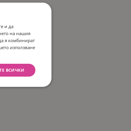
е и да
нето на нашия
 да я комбинират
ашето използване
ТЕ ВСИЧКИ