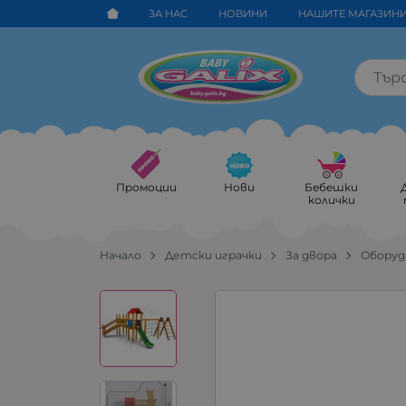
ЗА НАС
НОВИНИ
НАШИТЕ МАГАЗИН
Промоции
Нови
Бебешки
колички
Начало
Детски играчки
За двора
Оборуд