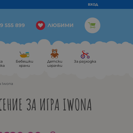
ВХОД
ЛЮБИМИ
9 555 899
ка
Бебешки
Детски
За разходка
ика
храни
играчки
а Iwona
ЕНИЕ ЗА ИГРА IWONA