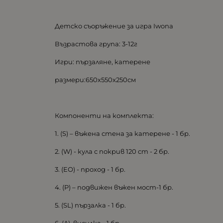
Детско съоръжение за игра Iwona
Възрастова група: 3-12г
Игри: пързаляне, катерене
размери:650х550х250см
Компоненти на комплекта:
1. (S) – въжена стена за катерене - 1 бр.
2. (W) - кула с покрив 120 cm - 2 бр.
3. (ЕО) - проход - 1 бр.
4. (P) – подвижен въжен мост-1 бр.
5. (SL) пързалка - 1 бр.