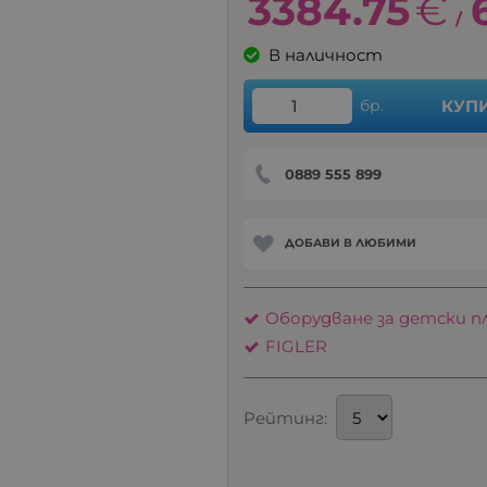
3384.75
€
/
В наличност
бр.
КУП
0889 555 899
ДОБАВИ В ЛЮБИМИ
Оборудване за детски 
FIGLER
Рейтинг: