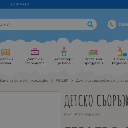
И
КОНТАКТИ
088
Детски
Детски
Аксесоари
Текстилни
Бебеш
мебели
столчета
за бебе
продукти
козмет
ване за детски площадки
FIGLER
Детско съоръжение за игр
ДЕТСКО СЪОРЪЖ
Арт.№:
по поръчка