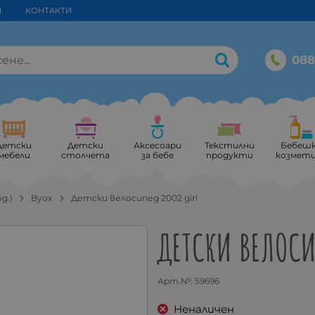
И
КОНТАКТИ
088
Детски
Детски
Аксесоари
Текстилни
Бебеш
мебели
столчета
за бебе
продукти
козмет
од.)
Byox
Детски велосипед 2002 girl
ДЕТСКИ ВЕЛОСИ
Арт.№:
59696
Неналичен