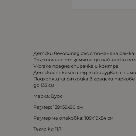
Детски велосипед със стоманена рамка с
Разстояние от земята до най-ниско поло
V-brake предна спирачка и контра.
Детският велосипед е оборудван с помощ
Подходящ за разходка в градски паркове 
до 135 см.
Марка: Byox
Размер: 139x59x90 см
Размер на опаковка: 109x19x54 см
Тегло кг: 11.7