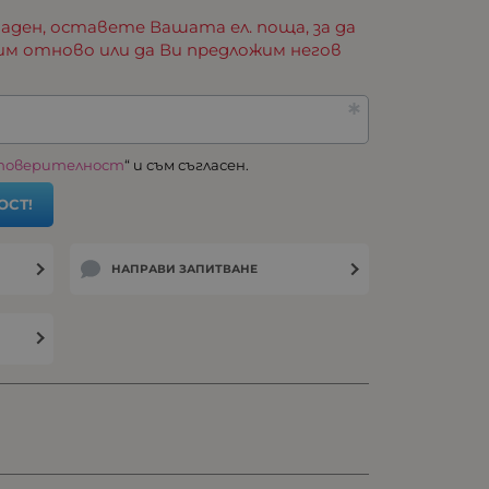
аден, оставете Вашата ел. поща, за да
им отново или да Ви предложим негов
 поверителност
“ и съм съгласен.
ОСТ!
НАПРАВИ ЗАПИТВАНЕ