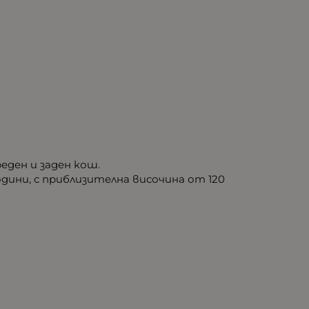
еден и заден кош.
одини, с приблизителна височина от 120