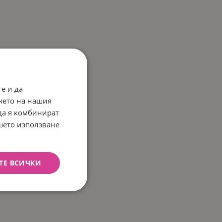
е и да
нето на нашия
 да я комбинират
ашето използване
ТЕ ВСИЧКИ