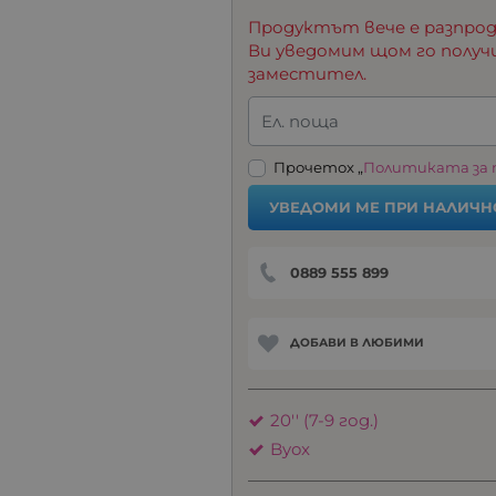
Продуктът вече е разпрод
Ви уведомим щом го получ
заместител.
Ел. поща
Прочетох „
Политиката за
УВЕДОМИ МЕ ПРИ НАЛИЧН
0889 555 899
ДОБАВИ В ЛЮБИМИ
20'' (7-9 год.)
Byox