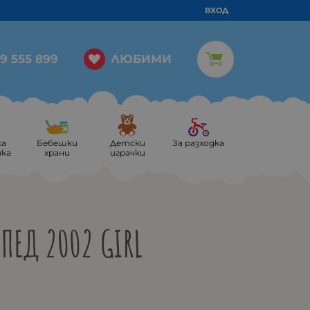
ВХОД
ЛЮБИМИ
9 555 899
ка
Бебешки
Детски
За разходка
ика
храни
играчки
ПЕД 2002 GIRL