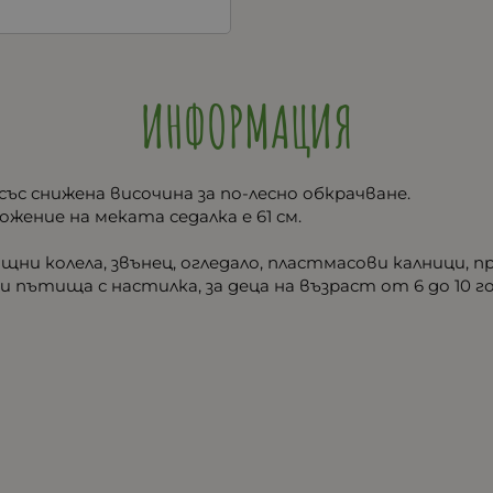
ИНФОРМАЦИЯ
ъс снижена височина за по-лесно обкрачване.
жение на меката седалка е 61 см.
ни колела, звънец, огледало, пластмасови калници, пр
и пътища с настилка, за деца на възраст от 6 до 10 г