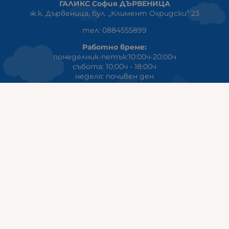
ГАЛИКС София ДЪРВЕНИЦА
ж.к. Дървеница, бул. „Климент Охридски“ 23
тел: 0884555899
Работно време:
понеделник-петък:10:00ч-20:00ч
събота: 10:00ч - 18:00ч
неделя: почивен ден
ГАЛИКС
гр.СТАРА ЗАГОРА ул. Индустриална 8
Онлайн магазин+Viber
:
0889555899
Клиенти на едро+Viber
:
0884942834
Сервиз+Viber
:
0879603293
Работно време:
понеделник - петък: 09:00ч -19:30ч
събота: 09:30ч - 18:00ч