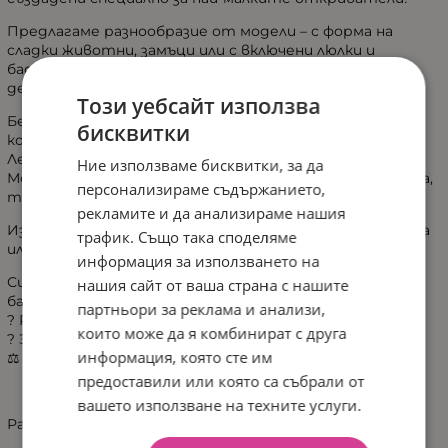
Предлагаме разнообразие от модели – с форма на
сладки животни, замъци или с включени люлки и
баскетболни кошове – идеални за игра у дома или в
детската стая.
Този уебсайт използва
Безопасен дизайн – заоблени ръбове и стабилна
бисквитки
конструкция
Лесен монтаж и компактно съхранение
Ние използваме бисквитки, за да
Модерен и забавен дизайн, който радва както децата,
персонализираме съдържанието,
така и родителите
рекламите и да анализираме нашия
Избери любимата пързалка – розова, синя, сива, бежова
трафик. Също така споделяме
или в комбинация от пастелни цветове.
информация за използването на
Симпатична и устойчива пързалка със слонче – с
нашия сайт от ваша страна с нашите
балансирани размери за удобство и безопасност.
партньори за реклама и анализи,
? Размери: 166 x 59 x 72 см
които може да я комбинират с друга
? За деца 12+ месеца
информация, която сте им
⚖️ До 30 кг
предоставили или която са събрали от
вашето използване на техните услуги.
Размери: 166 x 59 x 72 см