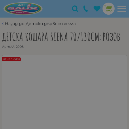
Назад до Детски дървени легла
ДЕТСКА КОШАРА SIENA 70/130СМ:РОЗОВ
Арт.№:
2908
НЕНАЛИЧЕН