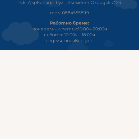
ж.к. Дървеница, бул. „Климент Охридски“ 23
тел: 0884555899
Работно време:
понеделник-петък:10:00ч-20:00ч
събота: 10:00ч - 18:00ч
неделя: почивен ден
ГАЛИКС
гр.СТАРА ЗАГОРА ул. Индустриална 8
Онлайн магазин+Viber
:
0889555899
Клиенти на едро+Viber
:
0884942834
Сервиз+Viber
:
0879603293
Работно време:
понеделник - петък: 09:00ч -19:30ч
събота: 09:30ч - 18:00ч