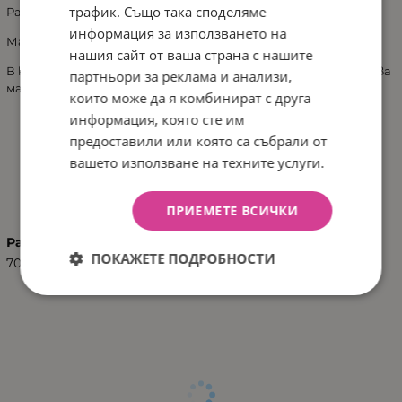
трафик. Също така споделяме
Размери: 70х130см
информация за използването на
Материал:MDF / предна част/
нашия сайт от ваша страна с нашите
В комплекта е включена
тапицираната табла
. НE включва
партньори за реклама и анализи,
матрак, балдахина и спалния комплект.
които може да я комбинират с друга
информация, която сте им
предоставили или която са събрали от
вашето използване на техните услуги.
ХАРАКТЕРИСТИКИ
ПРИЕМЕТЕ ВСИЧКИ
Размер
ПОКАЖЕТЕ ПОДРОБНОСТИ
70/130