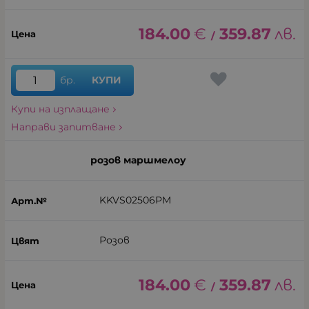
184.00
€
359.87
лв.
/
бр.
КУПИ
Купи на изплащане
Направи запитване
розов маршмелоу
KKVS02506PM
Розов
184.00
€
359.87
лв.
/