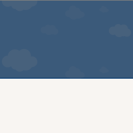
ИНФОРМАЦИЯ
Доставка и плащане
Общи условия за ползване
Политиката за поверителност
Политика за използване на бисквитки