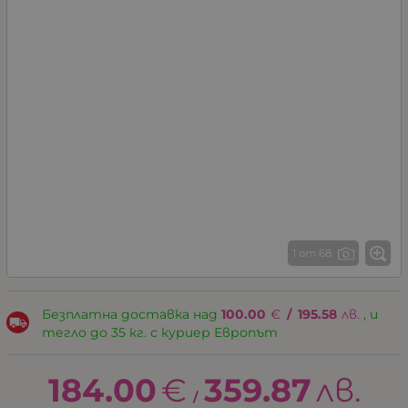
1 от 68
Безплатна доставка над
100.00
€
/
195.58
лв.
, и
тегло до 35 кг. с куриер Европът
184.00
€
359.87
лв.
/