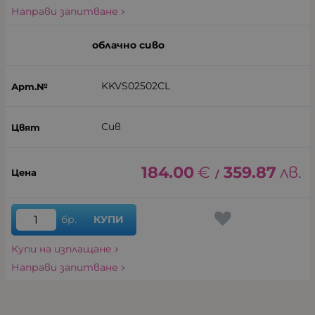
Направи запитване
облачно сиво
KKVS02502CL
Сив
184.00
€
359.87
лв.
/
бр.
КУПИ
Купи на изплащане
Направи запитване