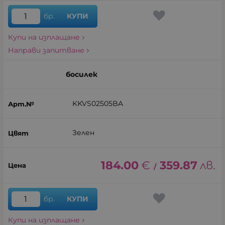
бр.
КУПИ
Купи на изплащане
Направи запитване
босилек
KKVS02505BA
Зелен
184.00
€
359.87
лв.
/
бр.
КУПИ
Купи на изплащане