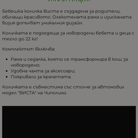
Бебешка количка Виста е създадена за родители,
обичащи красивoто. Олекотената рама и изисканата
визия допълват уникалния дизайн.
Количката е подходяща за новородени бебета и деца с
тегло до 22 кг!
Комплектът включва:
Рама и седалка, която се трансформира в кош за
новородено;
Удобна чанта за аксесоари;
Покривало за крачетата.
Количката е съвместима със столче за автомобил
модел "ВИСТА" на Чиполино.