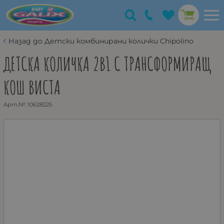
Назад до Детски комбинирани колички Chipolino
ДЕТСКА КОЛИЧКА 2В1 С ТРАНСФОРМИРАЩ
КОШ ВИСТА
Арт.№:
10628225