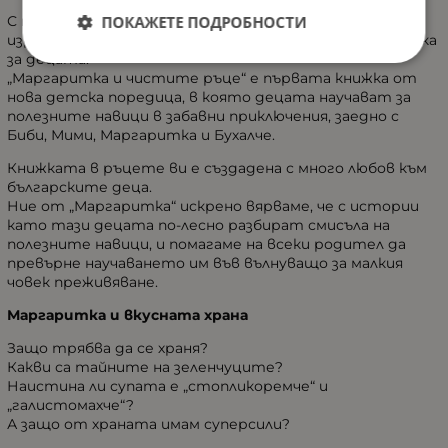
ПОКАЖЕТЕ ПОДРОБНОСТИ
С тази история превръщаме едно от най-досадните
изречения – „Измий си ръцете“, във вълнуваща приказка
за децата.
„Маргаритка и чистите ръце“ е първата книжка от
нова детска поредица, в която децата научават за
полезните навици в забавни приключения, заедно с
Биби, Мими, Маргаритка и Бухалче.
Книжката в ръцете ви е създадена с много любов към
българските деца.
Ние от „Маргаритка“ искрено вярваме, че с истории
като тази децата по-лесно разбират смисъла на
полезните навици, и помагаме на всеки родител да
превърне научаването им във вълнуващо за малкия
човек преживяване.
Маргаритка и вкусната храна
Защо трябва да се храня?
Какви са тайните на зеленчуците?
Наистина ли супата е „стопликоремче“ и
„галистомахче“?
А защо от храната имам суперсили?