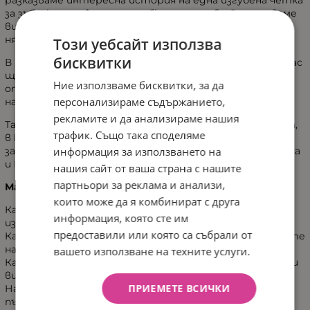
разказваме интересна история на една изгубена четка
за зъби, която Феята на зъбките спасява. Запознаваме
ви с неприятните Зъборазрушители и ви издаваме
някои хитринки как да не ги пускаме при зъбките.
Този уебсайт използва
бисквитки
В „Маргаритка и чистите зъбки“ най-малките сред нас
ще припознаят себе си във всяка ситуция и така ще
Ние използваме бисквитки, за да
открият, че привидно досадните за тях неща са
персонализираме съдържанието,
наистина важни.
рекламите и да анализираме нашия
Тази книжка е четвъртата от нова детска поредица,
трафик. Също така споделяме
в която децата научават за полезните навици в
информация за използването на
забавни приключения, заедно с Биби, Мими, Маргаритка
и Бухалчето.
нашия сайт от ваша страна с нашите
партньори за реклама и анализи,
Маргаритка и чистите ръце
които може да я комбинират с друга
Какво прави ръцете ни мръсни, дори когато те
информация, която сте им
изглеждат съвсем чисти?
предоставили или която са събрали от
Какви са тези странни същества, които възрастните
наричат „микроби“?
вашето използване на техните услуги.
Как може те да са опасни, когато дори не можем да ги
видим?
ПРИЕМЕТЕ ВСИЧКИ
Наистина ли със сапун и вода може да се направи
пързалка за вредни дребосъци?