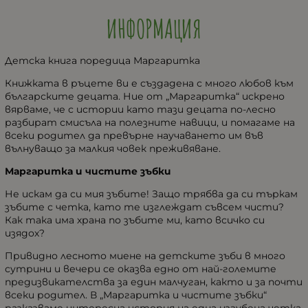
ИНФОРМАЦИЯ
Детска книга поредица Маргаритка
Книжката в ръцете ви е създадена с много любов към
българските децата. Ние от „Маргаритка“ искрено
вярваме, че с истории като тази децата по-лесно
разбират смисъла на полезните навици, и помагаме на
всеки родител да превърне научаването им във
вълнуващо за малкия човек преживяване.
Маргаритка и чистите зъбки
Не искам да си мия зъбите! Защо трябва да си търкам
зъбите с четка, като те изглеждат съвсем чисти?
Как така има храна по зъбите ми, като всичко си
изядох?
Привидно лесното миене на детските зъби в много
сутрини и вечери се оказва едно от най-големите
предизвикателства за един малчуган, както и за почти
всеки родител. В „Маргаритка и чистите зъбки“