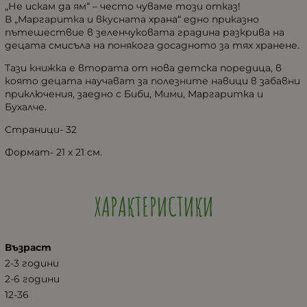
„Не искам да ям“ – често чуваме този отказ!
В „Маргаритка и вкусната храна“ едно приказно
пътешествие в зеленчуковата градина разкрива на
децата смисъла на понякога досадното за тях хранене.
Тази книжка е втората от нова детска поредица, в
която децата научават за полезните навици в забавни
приключения, заедно с Биби, Мими, Маргаритка и
Бухалче.
Страници- 32
Формат- 21 х 21 см.
ХАРАКТЕРИСТИКИ
Възраст
2-3 години
2-6 години
12-36