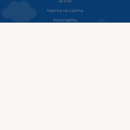
За Нас
Карта на сайта
Контакти
НАШИТЕ МАГАЗИНИ
ГАЛИКС София ДЪРВЕНИЦА
ж.к. Дървеница, бул. „Климент Охридски“ 23
тел: 0884555899
Работно време:
понеделник-петък:10:00ч-20:00ч
събота: 10:00ч - 18:00ч
неделя: почивен ден
ГАЛИКС
гр.СТАРА ЗАГОРА ул. Индустриална 8
Онлайн магазин+Viber
:
0889555899
Клиенти на едро+Viber
:
0884942834