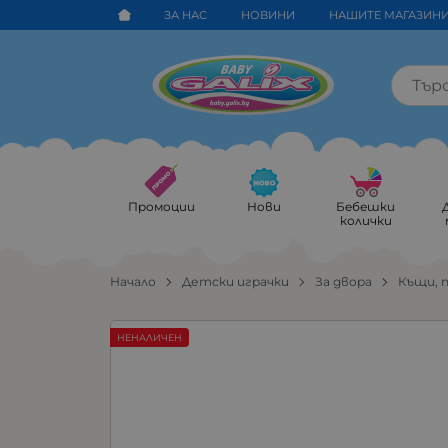
ЗА НАС
НОВИНИ
НАШИТЕ МАГАЗИН
Промоции
Нови
Бебешки
колички
Начало
Детски играчки
За двора
Къщи, 
НЕНАЛИЧЕН