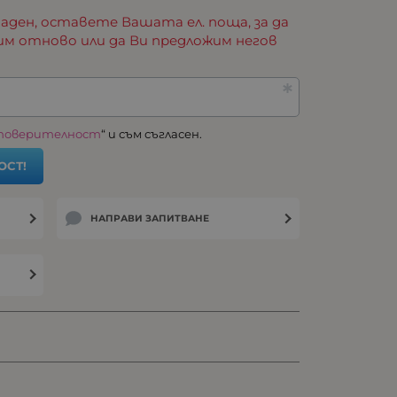
аден, оставете Вашата ел. поща, за да
им отново или да Ви предложим негов
 поверителност
“ и съм съгласен.
ОСТ!
НАПРАВИ ЗАПИТВАНЕ