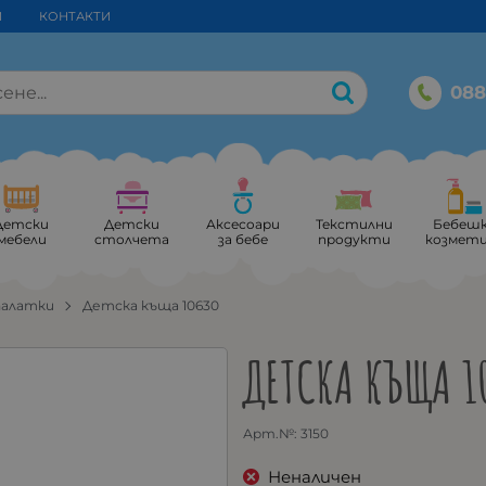
И
КОНТАКТИ
088
Детски
Детски
Аксесоари
Текстилни
Бебеш
мебели
столчета
за бебе
продукти
козмет
палатки
Детска къща 10630
ДЕТСКА КЪЩА 1
Арт.№:
3150
Неналичен