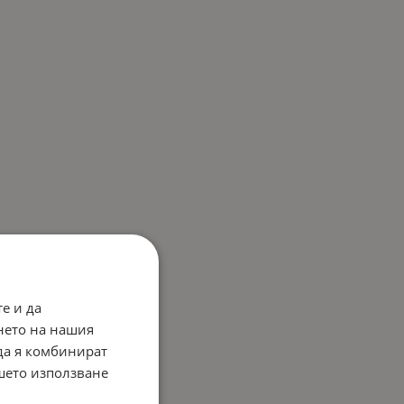
е и да
нето на нашия
 да я комбинират
ашето използване