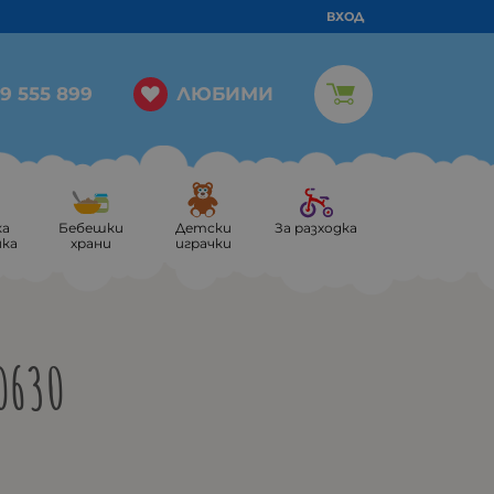
ВХОД
ЛЮБИМИ
9 555 899
ка
Бебешки
Детски
За разходка
ика
храни
играчки
0630