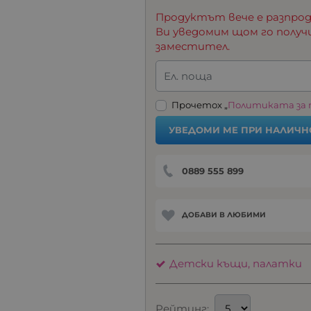
Продуктът вече е разпрод
Ви уведомим щом го получ
заместител.
Ел. поща
Прочетох „
Политиката за
УВЕДОМИ МЕ ПРИ НАЛИЧН
0889 555 899
ДОБАВИ В ЛЮБИМИ
Детски къщи, палатки
Рейтинг: