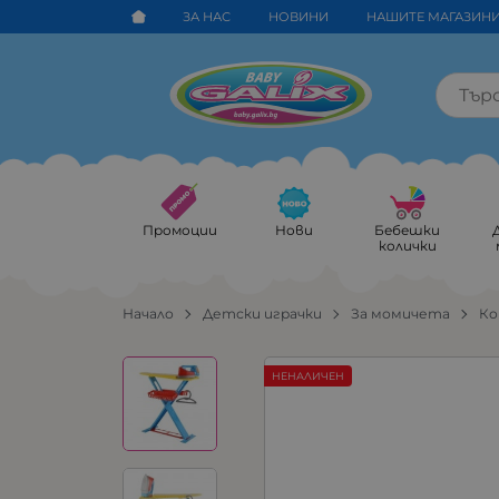
ЗА НАС
НОВИНИ
НАШИТЕ МАГАЗИН
Промоции
Нови
Бебешки
колички
Начало
Детски играчки
За момичета
Ко
НЕНАЛИЧЕН