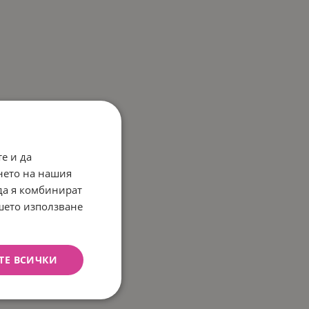
е и да
нето на нашия
 да я комбинират
ашето използване
ТЕ ВСИЧКИ