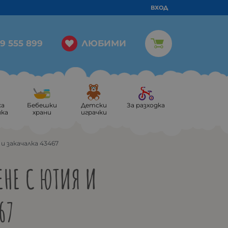
ВХОД
ЛЮБИМИ
9 555 899
ка
Бебешки
Детски
За разходка
ика
храни
играчки
 и закачалка 43467
ЕНЕ С ЮТИЯ И
67