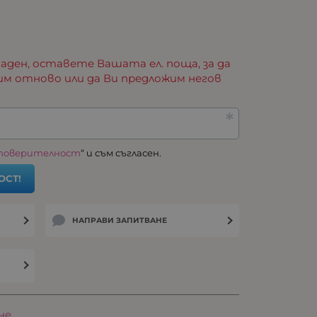
аден, оставете Вашата ел. поща, за да
им отново или да Ви предложим негов
 поверителност
“ и съм съгласен.
ОСТ!
НАПРАВИ ЗАПИТВАНЕ
не