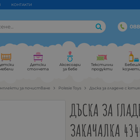
И
КОНТАКТИ
088
Детски
Детски
Аксесоари
Текстилни
Бебеш
мебели
столчета
за бебе
продукти
козмет
мплекти за почистване
Polesie Toys
Дъска за гладене с ютия
ДЪСКА ЗА ГЛАД
ЗАКАЧАЛКА 434