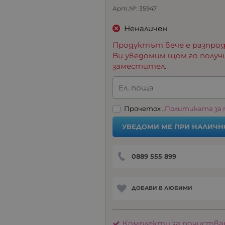
Арт.№:
35947
Неналичен
Продуктът вече е разпрод
Ви уведомим щом го получ
заместител.
Ел. поща
Прочетох „
Политиката за
УВЕДОМИ МЕ ПРИ НАЛИЧН
0889 555 899
ДОБАВИ В ЛЮБИМИ
Комплекти за почиства