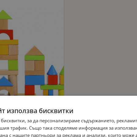
йт използва бисквитки
 бисквитки, за да персонализираме съдържанието, рекламит
шия трафик. Също така споделяме информация за използва
рана с нашите партньори за реклама и анализи, които може