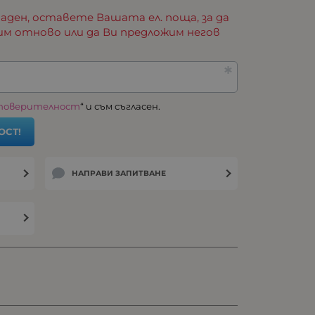
аден, оставете Вашата ел. поща, за да
им отново или да Ви предложим негов
 поверителност
“ и съм съгласен.
ОСТ!
НАПРАВИ ЗАПИТВАНЕ