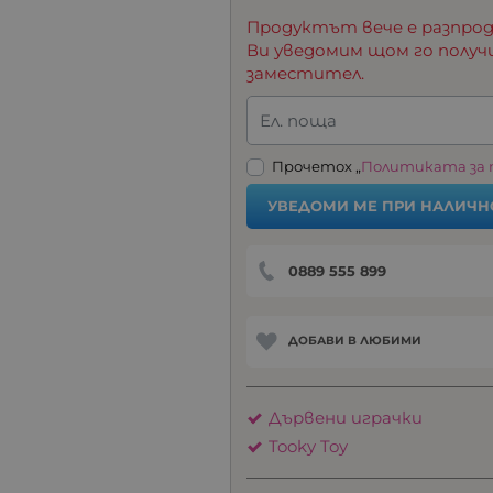
Продуктът вече е разпрод
Ви уведомим щом го получ
заместител.
Ел. поща
Прочетох „
Политиката за
УВЕДОМИ МЕ ПРИ НАЛИЧН
0889 555 899
ДОБАВИ В ЛЮБИМИ
Дървени играчки
Tooky Toy