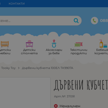
И
КОНТАКТИ
088
Детски
Детски
Аксесоари
Текстилни
Бебеш
мебели
столчета
за бебе
продукти
козмет
Tooky Toy
Дървени кубчета 100ЕЛ TK9907A
ДЪРВЕНИ КУБЧЕТ
Арт.№:
37091
Неналичен