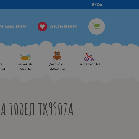
ВХОД
ЛЮБИМИ
9 555 899
ка
Бебешки
Детски
За разходка
ика
храни
играчки
А 100ЕЛ TK9907A