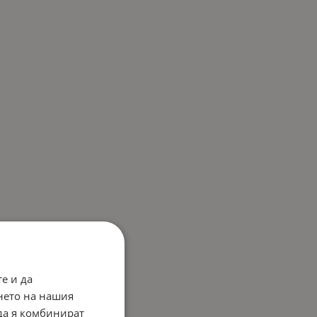
е и да
нето на нашия
 да я комбинират