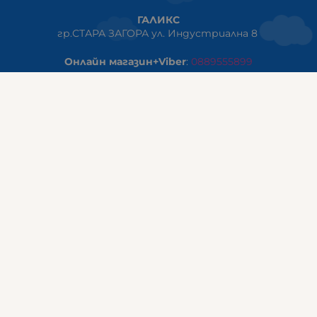
ГАЛИКС
гр.СТАРА ЗАГОРА ул. Индустриална 8
Онлайн магазин+Viber
:
0889555899
Клиенти на едро+Viber
:
0884942834
Сервиз+Viber
:
0879603293
Работно време:
понеделник - петък: 09:00ч -19:30ч
събота: 09:30ч - 18:00ч
неделя - почивен ден
ГАЛИКС Варна
гр.ВАРНА ул. Александър Дякович 45 (под хотел Golden
Tulip)
тел:
0884810555
Работно време: