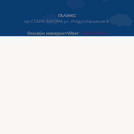
ГАЛИКС
гр.СТАРА ЗАГОРА ул. Индустриална 8
Онлайн магазин+Viber
:
0889555899
Клиенти на едро+Viber
:
0884942834
Сервиз+Viber
:
0879603293
Работно време:
понеделник - петък: 09:00ч -19:30ч
събота: 09:30ч - 18:00ч
неделя - почивен ден
ГАЛИКС Варна
гр.ВАРНА ул. Александър Дякович 45 (под хотел Golden
Tulip)
тел:
0884810555