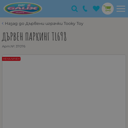
Назад до Дървени играчки Tooky Toy
ДЪРВЕН ПАРКИНГ TL698
Арт.№:
37076
НЕНАЛИЧЕН