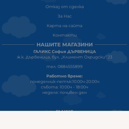
Отказ от сделка
За Нас
Карта на сайта
Контакти
НАШИТЕ МАГАЗИНИ
ГАЛИКС София ДЪРВЕНИЦА
ж.к. Дървеница, бул. „Климент Охридски“ 23
тел: 0884555899
Работно време:
понеделник-петък:10:00ч-20:00ч
събота: 10:00ч - 18:00ч
неделя: почивен ден
ГАЛИКС
гр.СТАРА ЗАГОРА ул. Индустриална 8
Онлайн магазин+Viber
:
0889555899