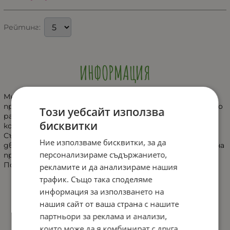
Рейтинг:
ИНФОРМАЦИЯ
Многопластовият пъзел на Tooky Toy е специално
проектиран за да насърчи и стимулира когнитивното
Този уебсайт използва
развитие, пространствената ориентация и
бисквитки
координацията ръка - око.
Също така насърчава развитието на фината
Ние използваме бисквитки, за да
двигателна моторика и способността за решаване на
персонализираме съдържанието,
проблеми от съвсем ранна детска възраст.
Подходящ за деца над 12 месечна възраст.
рекламите и да анализираме нашия
трафик. Също така споделяме
информация за използването на
ХАРАКТЕРИСТИКИ
нашия сайт от ваша страна с нашите
партньори за реклама и анализи,
които може да я комбинират с друга