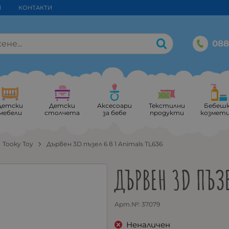
И
КОНТАКТИ
088
Детски
Детски
Аксесоари
Текстилни
Бебеш
мебели
столчета
за бебе
продукти
козмет
Tooky Toy
Дървен 3D пъзел 6 в 1 Animals TL636
ДЪРВЕН 3D ПЪЗЕ
Арт.№:
37079
Неналичен