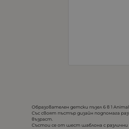
Образователен детски пъзел 6 в 1 Animal
Със своят пъстър дизайн подпомага р
възраст.
Състои се от шест шаблона с различни 