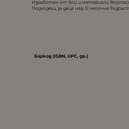
Изработен от бои и материали безопас
Подходящ за деца над 12 месечна възраст
Баркод (ISBN, UPC, др.)