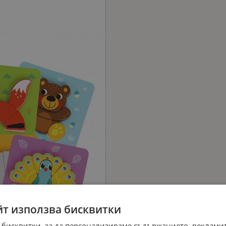
йт използва бисквитки
 бисквитки, за да персонализираме съдържанието, рекламит