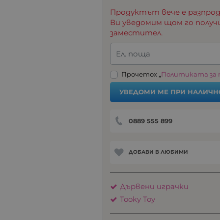
Продуктът вече е разпрод
Ви уведомим щом го получ
заместител.
Ел. поща
Прочетох „
Политиката за
УВЕДОМИ МЕ ПРИ НАЛИЧН
0889 555 899
ДОБАВИ В ЛЮБИМИ
Дървени играчки
Tooky Toy