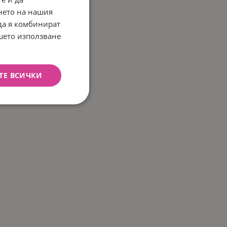
нето на нашия
 да я комбинират
ашето използване
ТЕ ВСИЧКИ