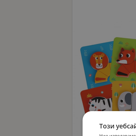
Този уебса
Ние използваме