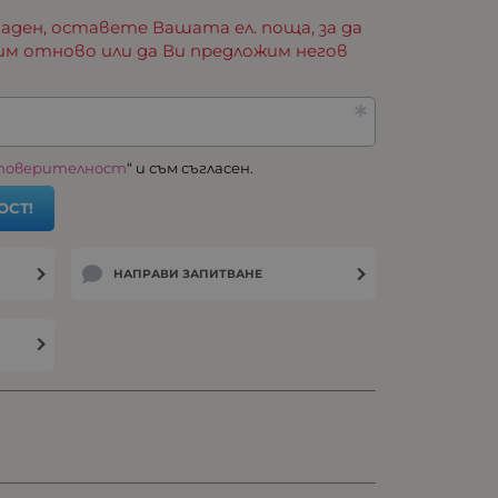
аден, оставете Вашата ел. поща, за да
им отново или да Ви предложим негов
 поверителност
“ и съм съгласен.
ОСТ!
НАПРАВИ ЗАПИТВАНЕ