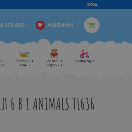
ВХОД
ЛЮБИМИ
9 555 899
ка
Бебешки
Детски
За разходка
ика
храни
играчки
Л 6 В 1 ANIMALS TL636