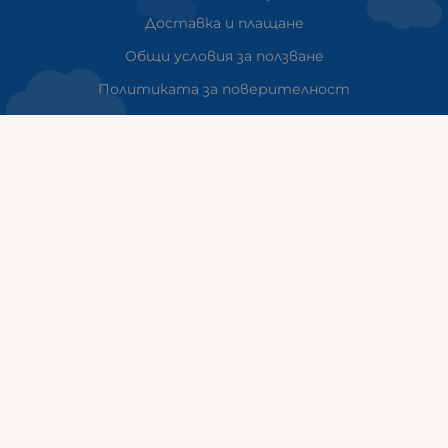
Доставка и плащане
Общи условия за ползване
Политиката за поверителност
Политика за използване на бисквитки
При възникване на спор, свързан с покупка онлайн,
можете да ползвате сайта ОРС
Вашите права
Отказ от сделка
За Нас
Карта на сайта
Контакти
НАШИТЕ МАГАЗИНИ
ГАЛИКС София ДЪРВЕНИЦА
ж.к. Дървеница, бул. „Климент Охридски“ 23