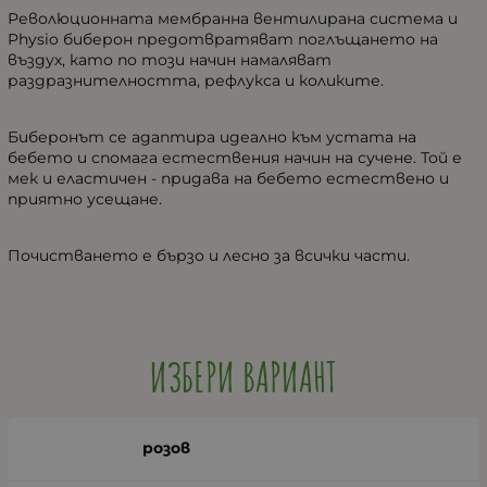
Революционната мембранна вентилирана система и
Physio биберон предотвратяват поглъщането на
въздух, като по този начин намаляват
раздразнителността, рефлукса и коликите.
Биберонът се адаптира идеално към устата на
бебето и спомага естествения начин на сучене. Той е
мек и еластичен - придава на бебето естествено и
приятно усещане.
Почистването е бързо и лесно за всички части.
ИЗБЕРИ ВАРИАНТ
розов