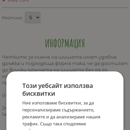
Baby Care
Рейтинг:
ИНФОРМАЦИЯ
Четките за миене на шишета имат удобна
дръжка и подходяща форма така, че да достигат
до всички ъгълчета на шишето без да го
надраскват. Те се използват за почистване
преди стерилизация.
Този уебсайт използва
бисквитки
0+ месеца
Ние използваме бисквитки, за да
24 броя в малък кашон
персонализираме съдържанието,
144 броя в голям кашон
рекламите и да анализираме нашия
трафик. Също така споделяме