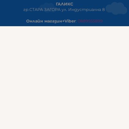
ГАЛИКС
гр.СТАРА ЗАГОРА ул. Индустриална 8
Онлайн магазин+Viber
:
0889555899
Клиенти на едро+Viber
:
0884942834
Сервиз+Viber
:
0879603293
Работно време:
понеделник - петък: 09:00ч -19:30ч
събота: 09:30ч - 18:00ч
неделя - почивен ден
ГАЛИКС Варна
гр.ВАРНА ул. Александър Дякович 45 (под хотел Golden
Tulip)
тел:
0884810555
Работно време: