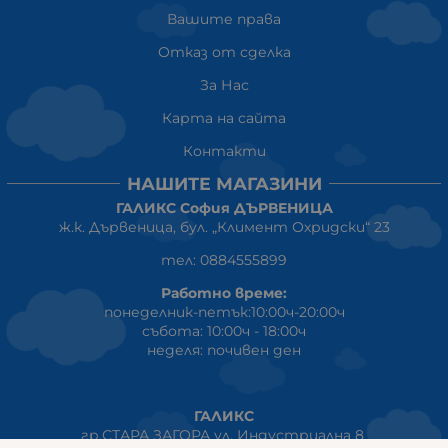
Вашите права
Отказ от сделка
За Нас
Карта на сайта
Контакти
НАШИТЕ МАГАЗИНИ
ГАЛИКС София ДЪРВЕНИЦА
ж.к. Дървеница, бул. „Климент Охридски“ 23
тел: 0884555899
Работно време:
понеделник-петък:10:00ч-20:00ч
събота: 10:00ч - 18:00ч
неделя: почивен ден
ГАЛИКС
гр.СТАРА ЗАГОРА ул. Индустриална 8