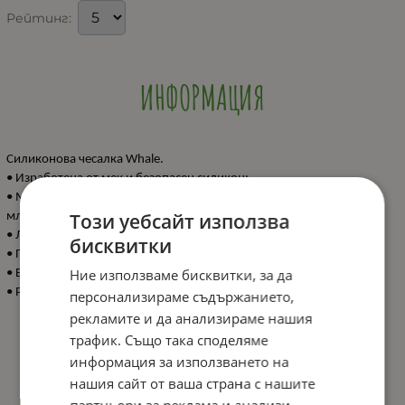
Рейтинг:
ИНФОРМАЦИЯ
Силиконова чесалка Whale.
• Изработена от мек и безопасен силикон;
• Масажира венците и облекчава болките в периода на растеж на
Този уебсайт използва
млечните зъбки;
• Лесна за хващане;
бисквитки
• Подходяща за възраст 0+ месеца;
Ние използваме бисквитки, за да
• Без BPA;
• Размери: 9.1 x 0.9 x 8.3 cм.
персонализираме съдържанието,
рекламите и да анализираме нашия
трафик. Също така споделяме
информация за използването на
ХАРАКТЕРИСТИКИ
нашия сайт от ваша страна с нашите
партньори за реклама и анализи,