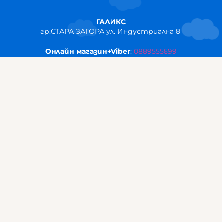
ГАЛИКС
гр.СТАРА ЗАГОРА ул. Индустриална 8
Онлайн магазин+Viber
:
0889555899
Клиенти на едро+Viber
:
0884942834
Сервиз+Viber
:
0879603293
Работно време:
понеделник - петък: 09:00ч -19:30ч
събота: 09:30ч - 18:00ч
неделя - почивен ден
ГАЛИКС Варна
гр.ВАРНА ул. Александър Дякович 45 (под хотел Golden
Tulip)
тел:
0884810555