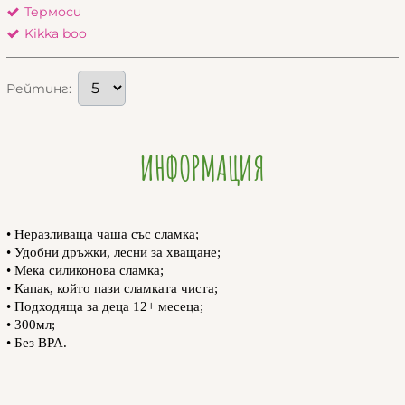
Термоси
Kikka boo
Рейтинг:
ИНФОРМАЦИЯ
• Неразливаща чаша със сламка;
• Удобни дръжки, лесни за хващане;
• Мека силиконова сламка;
• Капак, който пази сламката чиста;
• Подходяща за деца 12+ месеца;
• 300мл;
• Без BPA.