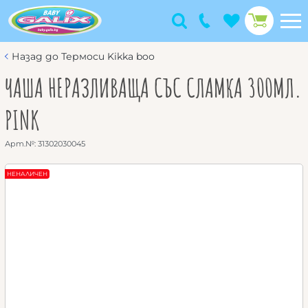
Назад до Термоси Kikka boo
ЧАША НЕРАЗЛИВАЩА СЪС СЛАМКА 300МЛ.
PINK
Арт.№:
31302030045
НЕНАЛИЧЕН