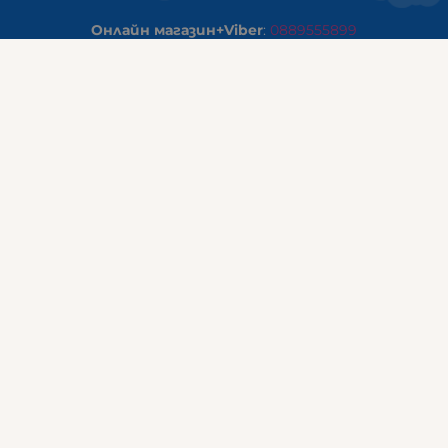
Онлайн магазин+Viber
:
0889555899
Клиенти на едро+Viber
:
0884942834
Сервиз+Viber
:
0879603293
Работно време:
понеделник - петък: 09:00ч -19:30ч
събота: 09:30ч - 18:00ч
неделя - почивен ден
ГАЛИКС Варна
гр.ВАРНА ул. Александър Дякович 45 (под хотел Golden
Tulip)
тел:
0884810555
Работно време:
понеделник - петък: 10:00ч -19:00ч
събота: 10:00ч - 17:00ч
неделя: почивен ден