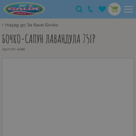
Назад до За баня Бочко
БОЧКО-САПУН ЛАВАНДУЛА 75ГР
Арт.№:
4486