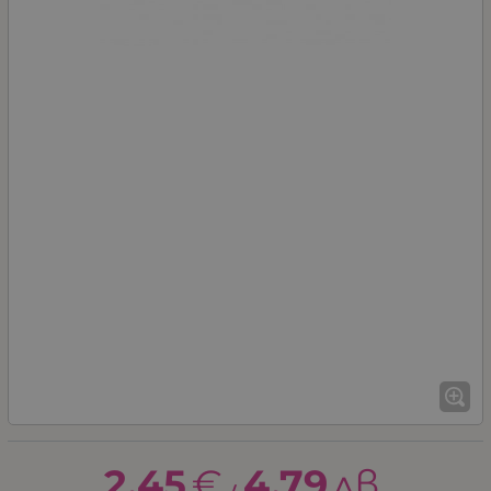
2.45
€
4.79
лв.