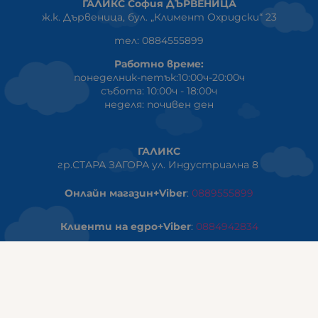
ГАЛИКС София ДЪРВЕНИЦА
ж.к. Дървеница, бул. „Климент Охридски“ 23
тел: 0884555899
Работно време:
понеделник-петък:10:00ч-20:00ч
събота: 10:00ч - 18:00ч
неделя: почивен ден
ГАЛИКС
гр.СТАРА ЗАГОРА ул. Индустриална 8
Онлайн магазин+Viber
:
0889555899
Клиенти на едро+Viber
:
0884942834
Сервиз+Viber
:
0879603293
Работно време:
понеделник - петък: 09:00ч -19:30ч
събота: 09:30ч - 18:00ч