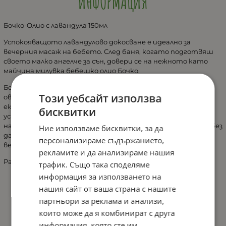
ИНФОРМАЦИЯ
Бочко-Олио с лавандула 150мл
Успокояващото лавандулово докосване е идеално за
вечерния масаж на бебето. След баня, когато подготвяш
своето малко ангелче за сън, довери се на нежното като
майчина милувка бебешко олио Бочко.
Бебешкото олио за тяло Бочко успокоява, подхранва и
Този уебсайт използва
овлажнява бебешката кожа благодарение на формула с
екстракт от лавандула. Билката лавандула има
бисквитки
успокояващо и антисептично действие, а основата от
натурални масла хидратира и омекотява. Попива бързо, без
Ние използваме бисквитки, за да
да оставя мазни следи. Идеално за употреба след
персонализираме съдържанието,
вечерната баня, още от първия ден.
рекламите и да анализираме нашия
Разфасовка150 мл
трафик. Също така споделяме
информация за използването на
нашия сайт от ваша страна с нашите
партньори за реклама и анализи,
които може да я комбинират с друга
информация, която сте им