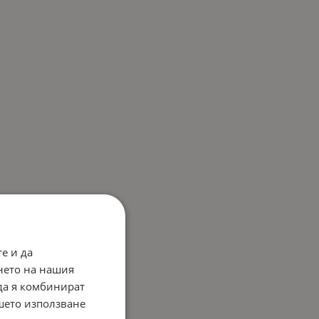
е и да
нето на нашия
 да я комбинират
ашето използване