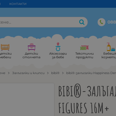
И
КОНТАКТИ
088
Детски
Детски
Аксесоари
Текстилни
Бебеш
мебели
столчета
за бебе
продукти
козмет
ене
Залъгалки и клипси
bibi®
bibi®-залъгалки Happiness Den
BIBI®-ЗАЛЪГАЛ
FIGURES 16М+