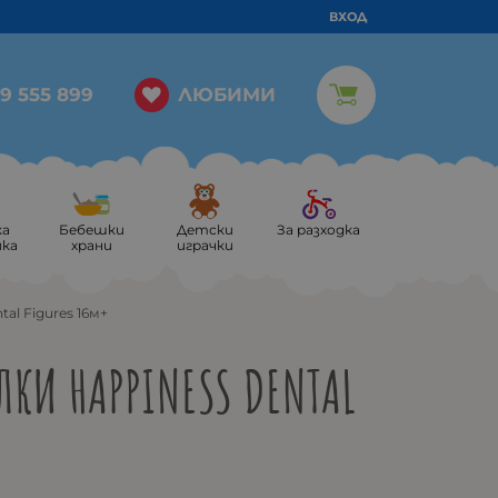
ВХОД
ЛЮБИМИ
9 555 899
ка
Бебешки
Детски
За разходка
ика
храни
играчки
tal Figures 16м+
КИ HAPPINESS DENTAL