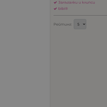
Залъгалки и клипси
bibi®
Рейтинг: