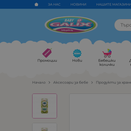
ЗА НАС
НОВИНИ
НАШИТЕ МАГАЗИН
Промоции
Нови
Бебешки
колички
Начало
Аксесоари за бебе
Продукти за хран