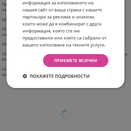
информация за използването на
Предлага се в практична повторно използваема кутия за
нашия сайт от ваша страна с нашите
съхранение, направена от прозрачен полистирен (PS)
партньори за реклама и анализи,
Шишетата са леки и нечупливи.
които може да я комбинират с друга
Позволено е миенето в съдомиялна машина и
информация, която сте им
стерилизиране.
предоставили или която са събрали от
вашето използване на техните услуги.
100% без токсини като BPA, фталат.
Съответства на стандартите за безопасност EN 14350 и
EN 71-3
ПРИЕМЕТЕ ВСИЧКИ
Следвайте инструкциите за употреба, приложени в
опаковката.
ПОКАЖЕТЕ ПОДРОБНОСТИ