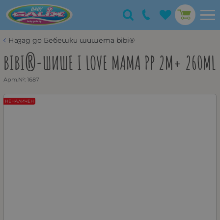
Назад до Бебешки шишета bibi®
BIBI®-ШИШЕ I LOVE MAMA PP 2М+ 260ML
Арт.№:
1687
НЕНАЛИЧЕН