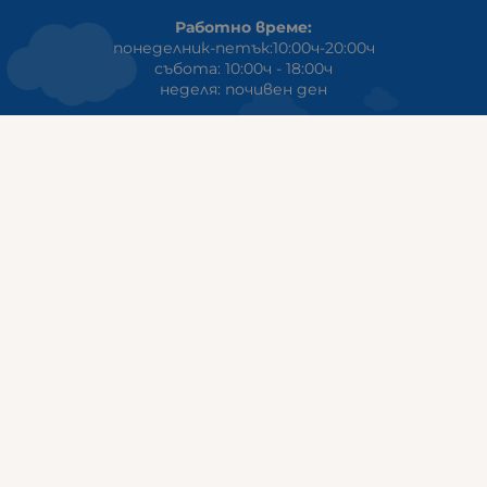
Работно време:
понеделник-петък:10:00ч-20:00ч
събота: 10:00ч - 18:00ч
неделя: почивен ден
ГАЛИКС
гр.СТАРА ЗАГОРА ул. Индустриална 8
Онлайн магазин+Viber
:
0889555899
Клиенти на едро+Viber
:
0884942834
Сервиз+Viber
:
0879603293
Работно време:
понеделник - петък: 09:00ч -19:30ч
събота: 09:30ч - 18:00ч
неделя - почивен ден
ГАЛИКС Варна