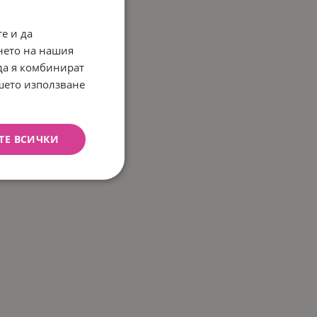
е и да
нето на нашия
 да я комбинират
ашето използване
ТЕ ВСИЧКИ