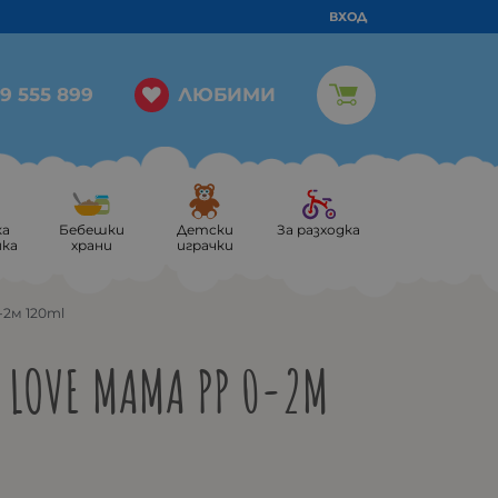
ВХОД
ЛЮБИМИ
9 555 899
ка
Бебешки
Детски
За разходка
ика
храни
играчки
-2м 120ml
 LOVE MAMA PP 0-2М