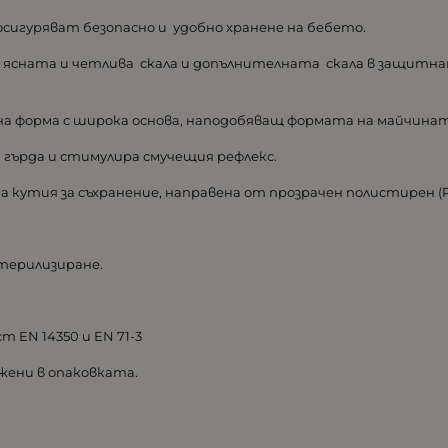
игуряват безопасно и удобно хранене на бебето.
а ясната и четлива скала и допълнителната скала в защитнат
на форма с широка основа, наподобяващ формата на майчинат
 гърда и стимулира смучещия рефлекс.
а кутия за съхранение, направена от прозрачен полистирен (
стерилизиране.
EN 14350 и EN 71-3
жени в опаковката.