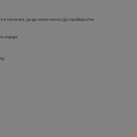
а капачка, за да може лесно да проверите
а гърда.
PS)