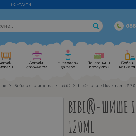
И
КОНТАКТИ
088
Детски
Детски
Аксесоари
Текстилни
Бебеш
мебели
столчета
за бебе
продукти
козмет
ене
Бебешки шишета
bibi®
bibi®-шише I love mama PP 0
BIBI®-ШИШЕ I
120ML