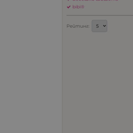
bibi®
Рейтинг: