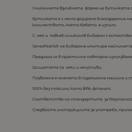
Уникалната вдлъбната форма на бутилката ос
Бутилката е с лесно дозиране благодарение н
количеството, което бебето е изпило.
С мек и гъвкав силиконов биберон с естестве
SensoPearls® на биберона имитира майчината
Предлага се в практична повторно използваем
Шишетата са леки и нечупливи.
Позволено е миенето в съдомиялна машина и 
100% без токсини като BPA, фталат.
Съответства на стандартите за безопасност 
Следвайте инструкциите за употреба, прило