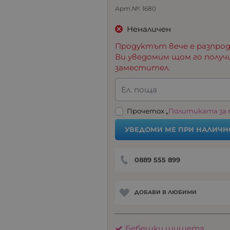
Арт.№:
1680
Неналичен
Продуктът вече е разпрод
Ви уведомим щом го получ
заместител.
Ел. поща
Прочетох „
Политиката за
УВЕДОМИ МЕ ПРИ НАЛИЧН
0889 555 899
ДОБАВИ В ЛЮБИМИ
Бебешки шишета