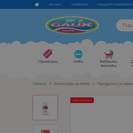
ЗА НАС
НОВИНИ
НАШИТЕ МАГАЗИН
Промоции
Нови
Бебешки
колички
Начало
Аксесоари за бебе
Продукти за хран
НЕНАЛИЧЕН