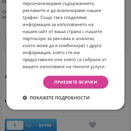
EN 71-3
персонализираме съдържанието,
рекламите и да анализираме нашия
Следвайте инструкциите за употреба, приложени в
трафик. Също така споделяме
опаковката.
информация за използването на
нашия сайт от ваша страна с нашите
ИЗБЕРИ ВАРИАНТ
партньори за реклама и анализи,
които може да я комбинират с друга
информация, която сте им
предоставили или която са събрали от
Зоо
вашето използване на техните услуги.
1671
ПРИЕМЕТЕ ВСИЧКИ
-50%
ПОКАЖЕТЕ ПОДРОБНОСТИ
9.66
€
4.86
€
9.51
лв.
/
бр.
КУПИ