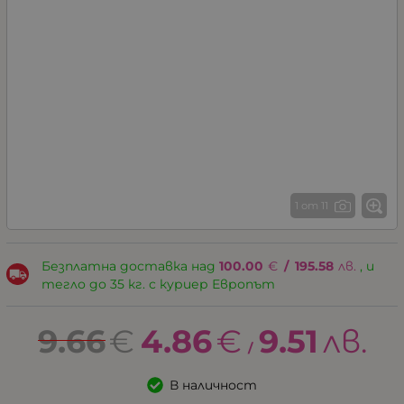
1 от 11
Безплатна доставка над
100.00
€
/
195.58
лв.
, и
тегло до 35 кг. с куриер Европът
9.66
€
4.86
€
9.51
лв.
/
В наличност