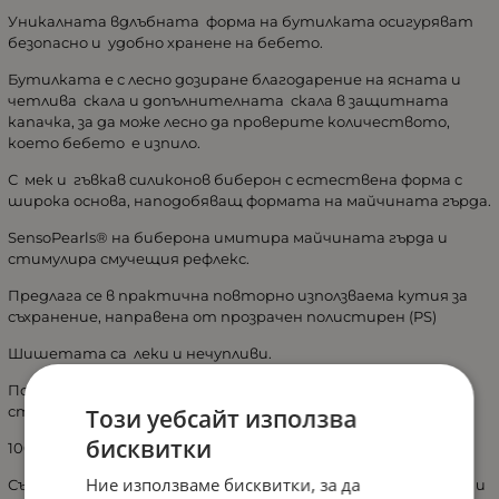
Уникалната вдлъбната форма на бутилката осигуряват
безопасно и удобно хранене на бебето.
Бутилката е с лесно дозиране благодарение на ясната и
четлива скала и допълнителната скала в защитната
капачка, за да може лесно да проверите количеството,
което бебето е изпило.
С мек и гъвкав силиконов биберон с естествена форма с
широка основа, наподобяващ формата на майчината гърда.
SensoPearls® на биберона имитира майчината гърда и
стимулира смучещия рефлекс.
Предлага се в практична повторно използваема кутия за
съхранение, направена от прозрачен полистирен (PS)
Шишетата са леки и нечупливи.
Позволено е миенето в съдомиялна машина и
стерилизиране.
Този уебсайт използва
бисквитки
100% без токсини като BPA, фталат.
Ние използваме бисквитки, за да
Съответства на стандартите за безопасност EN 14350 и