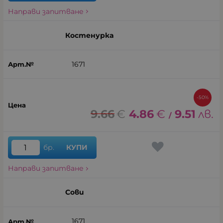
Направи запитване
Костенурка
1671
-50%
9.66
€
4.86
€
9.51
лв.
/
бр.
КУПИ
Направи запитване
Сови
1671