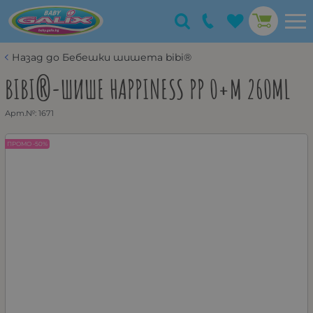
Назад до Бебешки шишета bibi®
BIBI®-ШИШЕ HAPPINESS PP 0+М 260ML
Арт.№:
1671
ПРОМО -50%