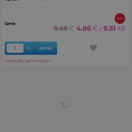
-50%
9.66
€
4.86
€
9.51
лв.
/
бр.
КУПИ
Направи запитване