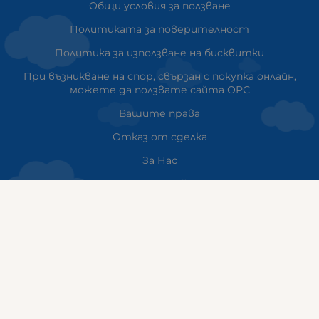
Общи условия за ползване
Политиката за поверителност
Политика за използване на бисквитки
При възникване на спор, свързан с покупка онлайн,
можете да ползвате сайта ОРС
Вашите права
Отказ от сделка
За Нас
Карта на сайта
Контакти
НАШИТЕ МАГАЗИНИ
ГАЛИКС София ДЪРВЕНИЦА
ж.к. Дървеница, бул. „Климент Охридски“ 23
тел: 0884555899
Работно време: