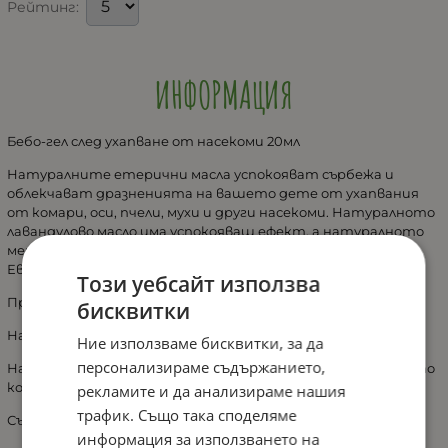
Рейтинг:
ИНФОРМАЦИЯ
Бебо-гел след ухапване от насекоми 20мл
Натуралните етерични масла успокояват сърбежа и
облекчават дразненията на вашето дете от ухапвания
от комари, оси, пчели, мухи и други насекоми. Натуралното
лавандулово масло има успокояващ ефект, а натуралното
ментово масло действа тонизиращо и освежаващо.
Евкалиптовото масло облекчава сърбежа от насекоми.
Този уебсайт използва
Продуктът е подходящ за деца над
три години
.
бисквитки
Начин на употреба
Ние използваме бисквитки, за да
персонализираме съдържанието,
Нанесете с леки движения върху засегнатите участъци по
кожата. При необходимост повторете!
рекламите и да анализираме нашия
трафик. Също така споделяме
Състав
информация за използването на