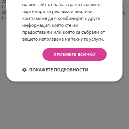
AQUA, ALCOHOL DENAT., POLYQUATERNUIM 37, MENTHOL,
нашия сайт от ваша страна с нашите
EUCALYPTUS GLOBOLUS LEAF OIL, LAVANDULA ANGUSTIFOLIA
партньори за реклама и анализи,
OIL, CITRUS LEMON PEEL OIL, TETRASODIUM EDTA, LACTIC ACID,
които може да я комбинират с друга
LINALOOL, LIMONENE, CITRAL.
информация, която сте им
предоставили или която са събрали от
вашето използване на техните услуги.
ПРИЕМЕТЕ ВСИЧКИ
ПОКАЖЕТЕ ПОДРОБНОСТИ