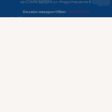
гр.СТАРА ЗАГОРА ул. Индустриална 8
Онлайн магазин+Viber
:
0889555899
Клиенти на едро+Viber
:
0884942834
Сервиз+Viber
:
0879603293
Работно време:
понеделник - петък: 09:00ч -19:30ч
събота: 09:30ч - 18:00ч
неделя - почивен ден
ГАЛИКС Варна
гр.ВАРНА ул. Александър Дякович 45 (под хотел Golden
Tulip)
тел:
0884810555
Работно време:
понеделник - петък: 10:00ч -19:00ч
събота: 10:00ч - 17:00ч