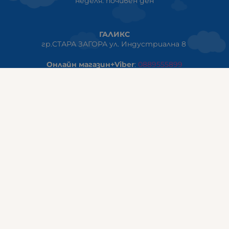
неделя: почивен ден
ГАЛИКС
гр.СТАРА ЗАГОРА ул. Индустриална 8
Онлайн магазин+Viber
:
0889555899
Клиенти на едро+Viber
:
0884942834
Сервиз+Viber
:
0879603293
Работно време:
понеделник - петък: 09:00ч -19:30ч
събота: 09:30ч - 18:00ч
неделя - почивен ден
ГАЛИКС Варна
гр.ВАРНА ул. Александър Дякович 45 (под хотел Golden
Tulip)
тел:
0884810555