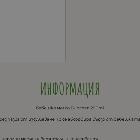
ИНФОРМАЦИЯ
Бебешко мляко Bubchen 200ml
редпазва от изсушаване. То се абсорбира бързо от бебешката 
инерални масла, оцветители и консерванти.