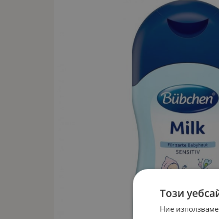
Този уебса
Ние използваме