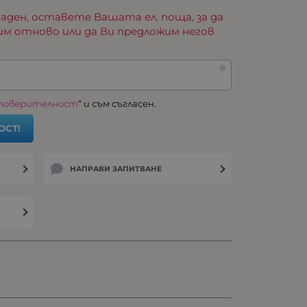
аден, оставете Вашата ел. поща, за да
им отново или да Ви предложим негов
 поверителност
“ и съм съгласен.
ОСТ!
НАПРАВИ ЗАПИТВАНЕ