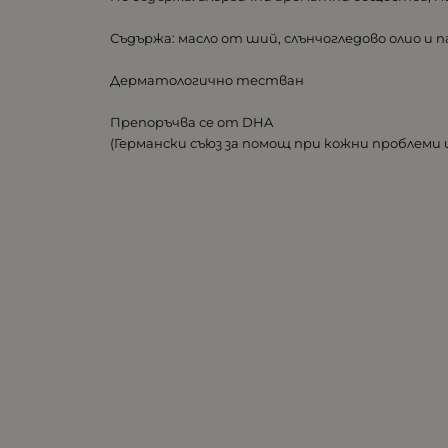
Съдържа: масло от ший, слънчогледово олио и 
Дерматологично тестван
Препоръчва се от DHA
(Германски съюз за помощ при кожни проблеми и