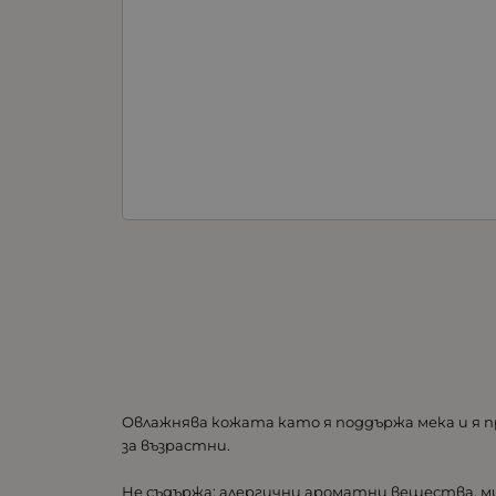
Овлажнява кожата като я поддържа мека и я п
за възрастни.
Не съдържа: алергични ароматни вещества, м