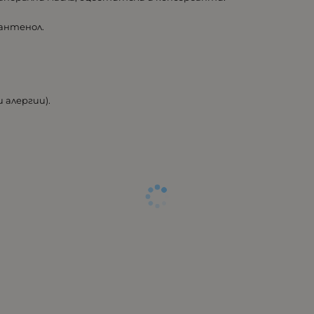
пантенол.
 алергии).