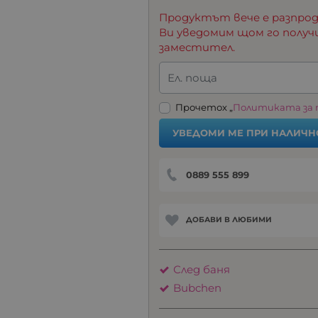
Продуктът вече е разпрод
Ви уведомим щом го получ
заместител.
Ел. поща
Прочетох „
Политиката за
УВЕДОМИ МЕ ПРИ НАЛИЧН
0889 555 899
ДОБАВИ В ЛЮБИМИ
След баня
Bubchen