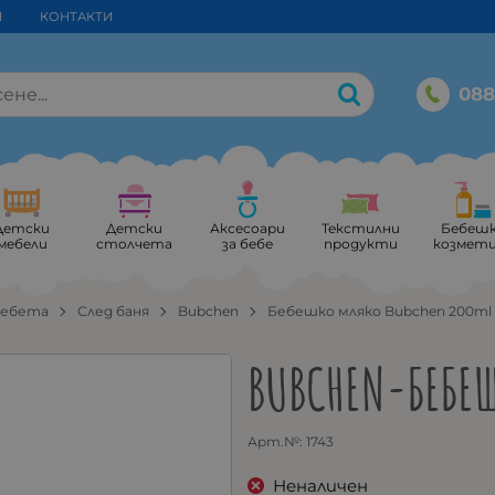
И
КОНТАКТИ
088
Детски
Детски
Аксесоари
Текстилни
Бебеш
мебели
столчета
за бебе
продукти
козмет
бебета
След баня
Bubchen
Бебешко мляко Bubchen 200ml
BUBCHEN-БЕБЕ
Арт.№:
1743
Неналичен