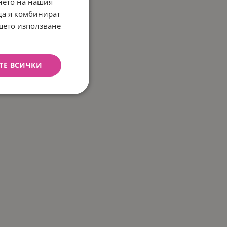
нето на нашия
 да я комбинират
ашето използване
ТЕ ВСИЧКИ