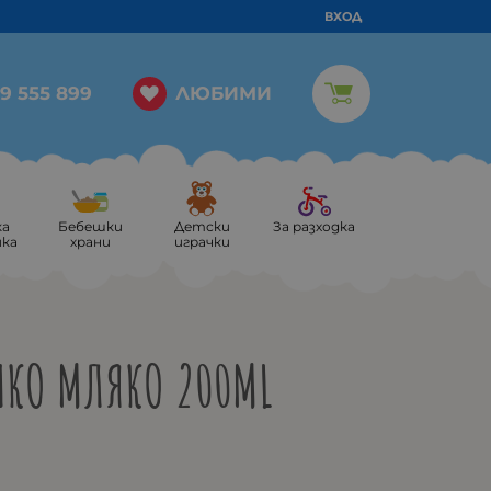
ВХОД
ЛЮБИМИ
9 555 899
ка
Бебешки
Детски
За разходка
ика
храни
играчки
ШКО МЛЯКО 200ML