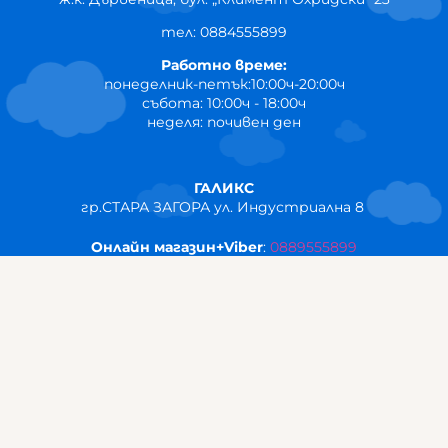
тел: 0884555899
Работно време:
понеделник-петък:10:00ч-20:00ч
събота: 10:00ч - 18:00ч
неделя: почивен ден
ГАЛИКС
гр.СТАРА ЗАГОРА ул. Индустриална 8
Онлайн магазин+Viber
:
0889555899
Клиенти на едро+Viber
:
0884942834
Сервиз+Viber
:
0879603293
Работно време:
понеделник - петък: 09:00ч -19:30ч
събота: 09:30ч - 18:00ч