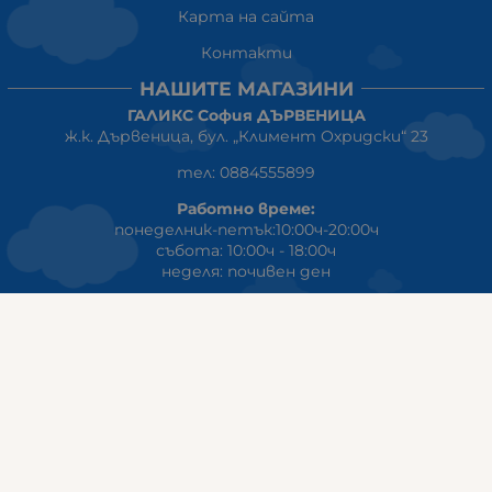
Карта на сайта
Контакти
НАШИТЕ МАГАЗИНИ
ГАЛИКС София ДЪРВЕНИЦА
ж.к. Дървеница, бул. „Климент Охридски“ 23
тел: 0884555899
Работно време:
понеделник-петък:10:00ч-20:00ч
събота: 10:00ч - 18:00ч
неделя: почивен ден
ГАЛИКС
гр.СТАРА ЗАГОРА ул. Индустриална 8
Онлайн магазин+Viber
:
0889555899
Клиенти на едро+Viber
:
0884942834