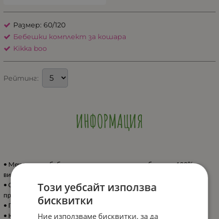
Размер: 60/120
Бебешки комплект за кошара
Kikka boo
Рейтинг:
ИНФОРМАЦИЯ
• Мек и нежен бебешки спален комплект, изработен от 100%
висококачествен памук ранфорс;
Този уебсайт използва
• Сертифицирани по OEKO-TEX платове със закачлив дизайнерски
принт;
бисквитки
• Подходящ за бебешка кошара с размер 60x120см;
Ние използваме бисквитки, за да
• Комплектът включва: