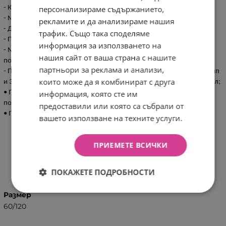
персонализираме съдържанието,
- Калъфка 35x45см с отваряне тип плик отстрани;
- Мека възглавница 35x45см;
рекламите и да анализираме нашия
- Долен чаршаф с ластик 60x120x15см;
трафик. Също така споделяме
- Плик за олекотена завивка с цип 95x135см;
информация за използването на
- Мека и топла олекотена завивка 95x135см, изработена от
нашия сайт от ваша страна с нашите
полиестерна вата и нетъкан текстил;
партньори за реклама и анализи,
- Половин обиколник 35x180см, състоящ се от сваляем калъф с цип
които може да я комбинират с друга
и 3бр мек дунапренен пълнеж 35х60см, облечен в нетъкан текстил;
информация, която сте им
• Предлага се в предпазваща от праха PVC чанта с дръжки,
подходяща както за пренасяне, така и за съхранение;
предоставили или която са събрали от
• Произведено в България.
вашето използване на техните услуги.
ПРИЕМЕТЕ ВСИЧКИ
ХАРАКТЕРИСТИКИ
ПОКАЖЕТЕ ПОДРОБНОСТИ
Размер
60/120