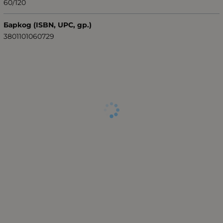
60/120
Баркод (ISBN, UPC, др.)
3801101060729