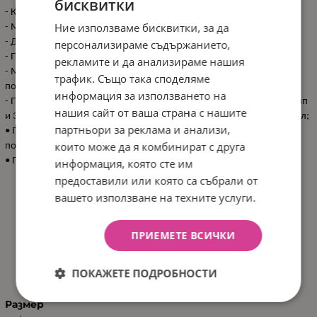
бисквитки
- Калъфка 35x45см с отваряне тип плик отстрани;
Ние използваме бисквитки, за да
- Мека възглавница 35x45см;
- Долен чаршаф с ластик 60x120x15см;
персонализираме съдържанието,
- Плик за олекотена завивка с цип 95x135см;
рекламите и да анализираме нашия
- Мека и топла олекотена завивка 95x135см, изработена от
трафик. Също така споделяме
полиестерна вата и нетъкан текстил;
информация за използването на
- Половин обиколник 35x180см, състоящ се от сваляем калъф с цип
нашия сайт от ваша страна с нашите
и 3бр мек дунапренен пълнеж 35х60см, облечен в нетъкан текстил;
партньори за реклама и анализи,
• Предлага се в предпазваща от праха PVC чанта с дръжки,
които може да я комбинират с друга
подходяща както за пренасяне, така и за съхранение вкъщи;
• Произведено в България.
информация, която сте им
предоставили или която са събрали от
вашето използване на техните услуги.
ПРИЕМЕТЕ ВСИЧКИ
ХАРАКТЕРИСТИКИ
ПОКАЖЕТЕ ПОДРОБНОСТИ
Размер