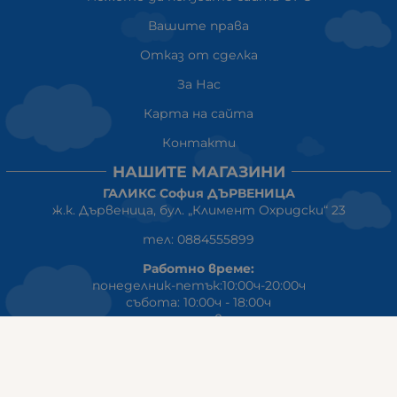
Вашите права
Отказ от сделка
За Нас
Карта на сайта
Контакти
НАШИТЕ МАГАЗИНИ
ГАЛИКС София ДЪРВЕНИЦА
ж.к. Дървеница, бул. „Климент Охридски“ 23
тел: 0884555899
Работно време:
понеделник-петък:10:00ч-20:00ч
събота: 10:00ч - 18:00ч
неделя: почивен ден
ГАЛИКС
гр.СТАРА ЗАГОРА ул. Индустриална 8