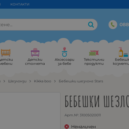
И
КОНТАКТИ
088
Детски
Детски
Аксесоари
Текстилни
Бебеш
мебели
столчета
за бебе
продукти
козмет
и
Шезлонзи
Kikka boo
Бебешки шезлонг Stars
БЕБЕШКИ ШЕЗЛО
Арт.№:
31005020011
Неналичен