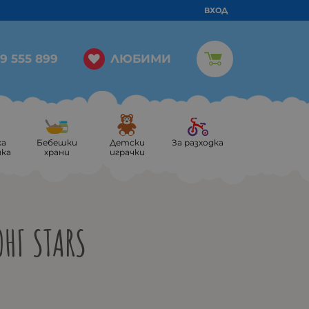
ВХОД
ЛЮБИМИ
9 555 899
ка
Бебешки
Детски
За разходка
ика
храни
играчки
НГ STARS