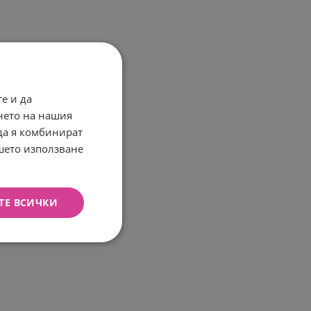
е и да
нето на нашия
 да я комбинират
ашето използване
ТЕ ВСИЧКИ